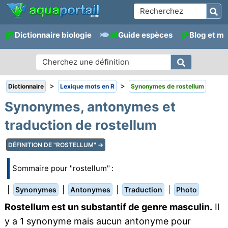
Dictionnaire biologie
Guide espèces
Blog et m
>
>
Dictionnaire
Lexique mots en R
Synonymes de rostellum
Synonymes, antonymes et
traduction de rostellum
DÉFINITION DE "ROSTELLUM" →
Sommaire pour "rostellum" :
|
|
|
|
Synonymes
Antonymes
Traduction
Photo
Rostellum est un substantif de genre masculin.
Il
y a 1 synonyme mais aucun antonyme pour