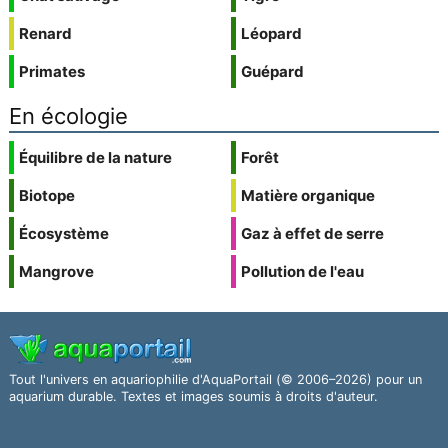
Renard
Léopard
Primates
Guépard
En écologie
Équilibre de la nature
Forêt
Biotope
Matière organique
Écosystème
Gaz à effet de serre
Mangrove
Pollution de l'eau
Tout l'univers en aquariophilie d'AquaPortail (© 2006–2026) pour un
aquarium durable. Textes et images soumis à droits d'auteur.