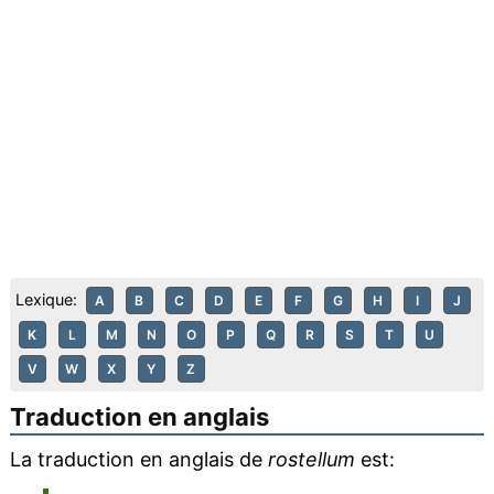
Lexique:
A
B
C
D
E
F
G
H
I
J
K
L
M
N
O
P
Q
R
S
T
U
V
W
X
Y
Z
Traduction en anglais
La traduction en anglais de
rostellum
est: