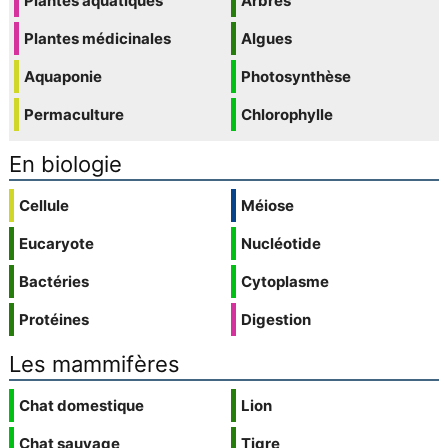
Plantes aquatiques
Arbres
Plantes médicinales
Algues
Aquaponie
Photosynthèse
Permaculture
Chlorophylle
En biologie
Cellule
Méiose
Eucaryote
Nucléotide
Bactéries
Cytoplasme
Protéines
Digestion
Les mammifères
Chat domestique
Lion
Chat sauvage
Tigre