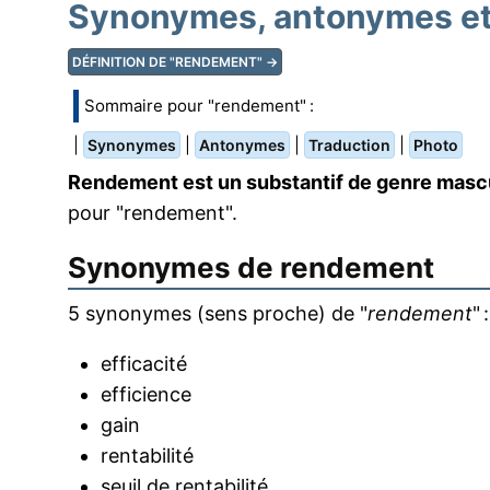
Synonymes, antonymes et
DÉFINITION DE "RENDEMENT" →
Sommaire pour "rendement" :
|
|
|
|
Synonymes
Antonymes
Traduction
Photo
Rendement est un substantif de genre mascu
pour "rendement".
Synonymes de
rendement
5 synonymes (sens proche) de "
rendement
" :
efficacité
efficience
gain
rentabilité
seuil de rentabilité