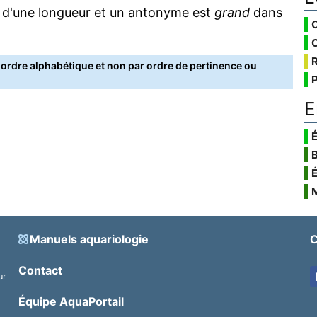
 d'une longueur et un antonyme est
grand
dans
rdre alphabétique et non par ordre de pertinence ou
E
É
Manuels aquariologie
C
Contact
ur
.
Équipe AquaPortail