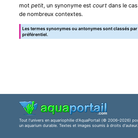
mot
petit
, un synonyme est
court
dans le cas
de nombreux contextes.
Les termes synonymes ou antonymes sont classés par o
préférentiel.
Tout l'univers en aquariophilie d'AquaPortail (© 2006–2026) po
un aquarium durable. Textes et images soumis à droits d'auteur