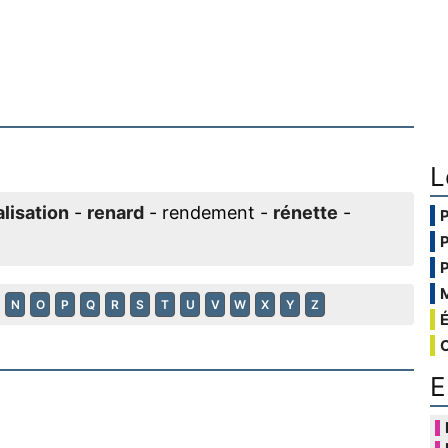
L
lisation
-
renard
- rendement -
rénette
-
N
O
P
Q
R
S
T
U
V
W
X
Y
Z
E