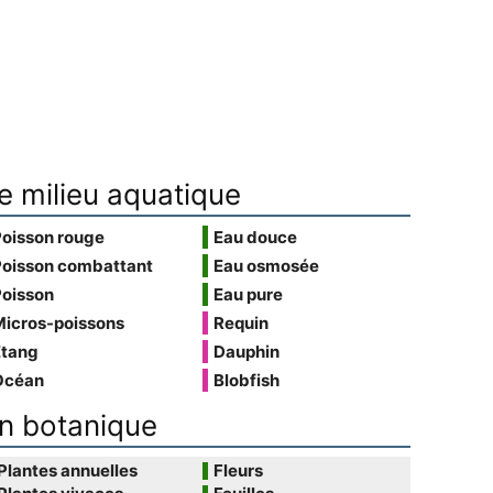
e milieu aquatique
Poisson rouge
Eau douce
Poisson combattant
Eau osmosée
Poisson
Eau pure
Micros-poissons
Requin
Étang
Dauphin
Océan
Blobfish
n botanique
Plantes annuelles
Fleurs