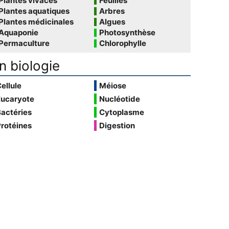
Plantes vivaces
Feuilles
Plantes aquatiques
Arbres
Plantes médicinales
Algues
Aquaponie
Photosynthèse
Permaculture
Chlorophylle
n biologie
ellule
Méiose
Eucaryote
Nucléotide
actéries
Cytoplasme
rotéines
Digestion