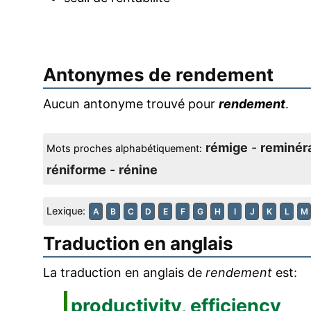
Antonymes de
rendement
Aucun antonyme trouvé pour
rendement
.
rémige
-
reminéra
Mots proches alphabétiquement:
réniforme
-
rénine
Lexique:
A
B
C
D
E
F
G
H
I
J
K
L
M
Traduction en anglais
La traduction en anglais de
rendement
est:
productivity, efficiency