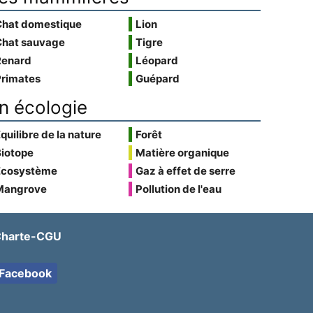
Chat domestique
Lion
Chat sauvage
Tigre
Renard
Léopard
Primates
Guépard
n écologie
quilibre de la nature
Forêt
Biotope
Matière organique
Écosystème
Gaz à effet de serre
Mangrove
Pollution de l'eau
harte-CGU
Facebook