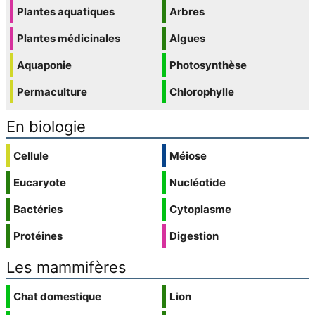
Plantes aquatiques
Arbres
Plantes médicinales
Algues
Aquaponie
Photosynthèse
Permaculture
Chlorophylle
En biologie
Cellule
Méiose
Eucaryote
Nucléotide
Bactéries
Cytoplasme
Protéines
Digestion
Les mammifères
Chat domestique
Lion