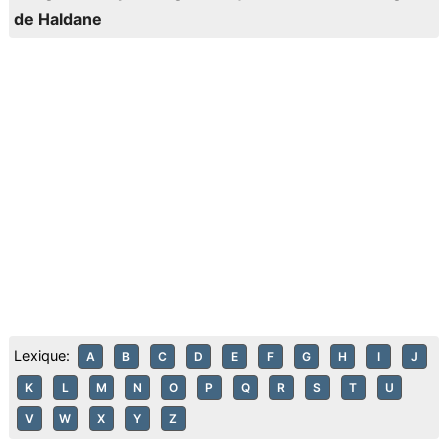
de Haldane
Lexique:
A
B
C
D
E
F
G
H
I
J
K
L
M
N
O
P
Q
R
S
T
U
V
W
X
Y
Z