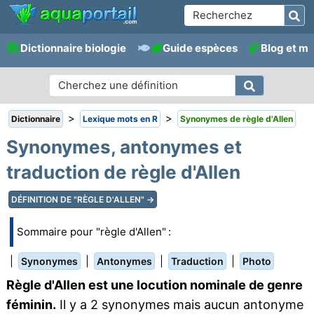
Dictionnaire biologie
Guide espèces
Blog et m
>
>
Dictionnaire
Lexique mots en R
Synonymes de règle d'Allen
Synonymes, antonymes et
traduction de règle d'Allen
DÉFINITION DE "RÈGLE D'ALLEN" →
Sommaire pour "règle d'Allen" :
|
|
|
|
Synonymes
Antonymes
Traduction
Photo
Règle d'Allen est une locution nominale de genre
féminin.
Il y a 2 synonymes mais aucun antonyme