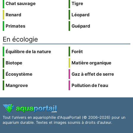
Chat sauvage
Tigre
Renard
Léopard
Primates
Guépard
En écologie
Équilibre de la nature
Forêt
Biotope
Matière organique
Écosystème
Gaz à effet de serre
Mangrove
Pollution de l'eau
Tout l'univers en aquariophilie d'AquaPortail (© 2006–2026) pour un
aquarium durable. Textes et images soumis à droits d'auteur.