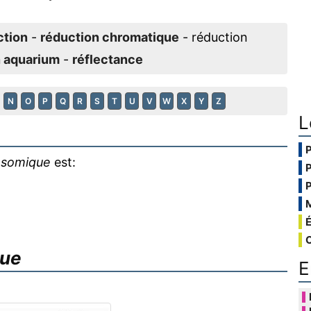
ction
-
réduction chromatique
- réduction
n aquarium
-
réflectance
N
O
P
Q
R
S
T
U
V
W
X
Y
Z
L
osomique
est:
que
E