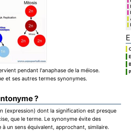
E
C
B
vient pendant l'anaphase de la méiose.
P
ue
et ses autres termes synonymes.
antonyme ?
 (expression) dont la signification est presque
écise, que le terme. Le synonyme évite des
 à un sens équivalent, approchant, similaire.