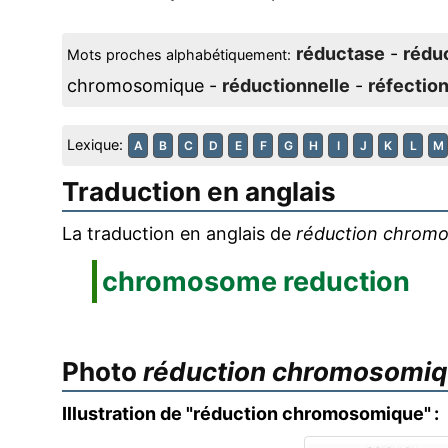
réductase
-
rédu
Mots proches alphabétiquement:
chromosomique -
réductionnelle
-
réfectio
Lexique:
A
B
C
D
E
F
G
H
I
J
K
L
M
Traduction en anglais
La traduction en anglais de
réduction chrom
chromosome reduction
Photo
réduction chromosomi
Illustration de "réduction chromosomique" :