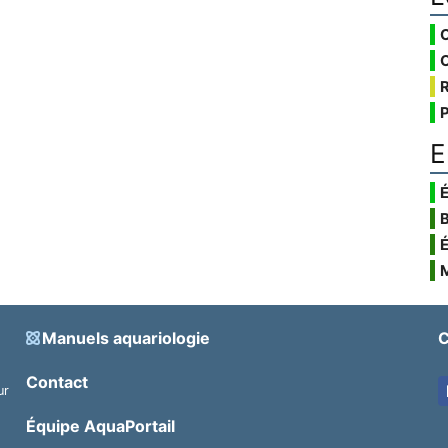
E
É
Manuels aquariologie
C
Contact
ur
.
Équipe AquaPortail