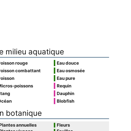
e milieu aquatique
Poisson rouge
Eau douce
Poisson combattant
Eau osmosée
Poisson
Eau pure
Micros-poissons
Requin
Étang
Dauphin
Océan
Blobfish
n botanique
Plantes annuelles
Fleurs