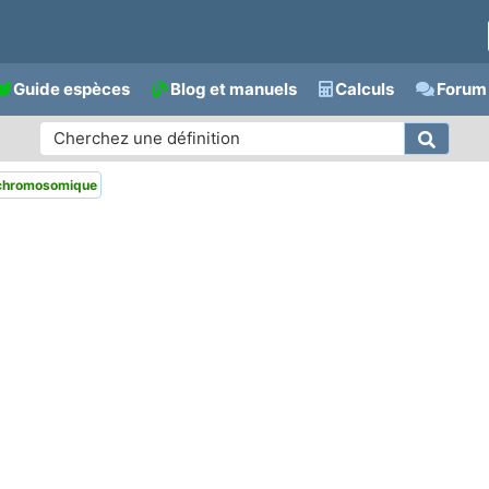
Guide espèces
Blog et manuels
Calculs
Forum 
 chromosomique