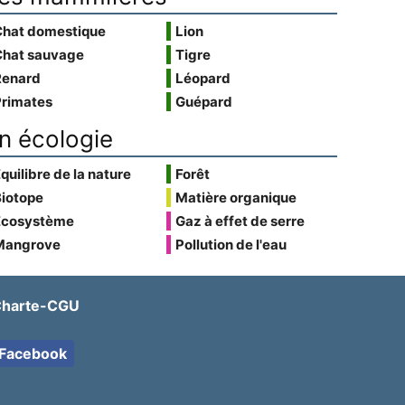
Chat domestique
Lion
Chat sauvage
Tigre
Renard
Léopard
Primates
Guépard
n écologie
quilibre de la nature
Forêt
Biotope
Matière organique
Écosystème
Gaz à effet de serre
Mangrove
Pollution de l'eau
harte-CGU
Facebook