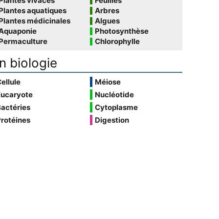
Plantes vivaces
Feuilles
Plantes aquatiques
Arbres
Plantes médicinales
Algues
Aquaponie
Photosynthèse
Permaculture
Chlorophylle
n biologie
ellule
Méiose
Eucaryote
Nucléotide
actéries
Cytoplasme
rotéines
Digestion