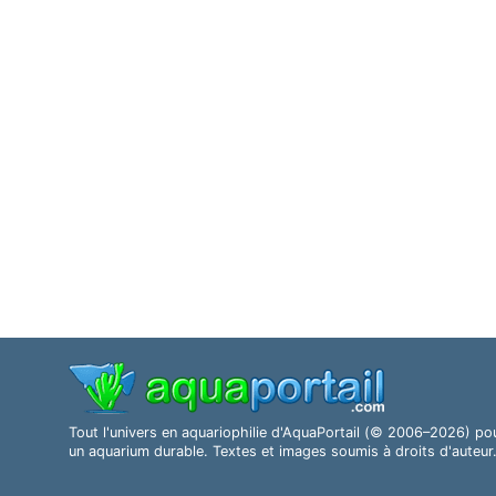
Tout l'univers en aquariophilie d'AquaPortail (© 2006–2026) po
un aquarium durable. Textes et images soumis à droits d'auteur