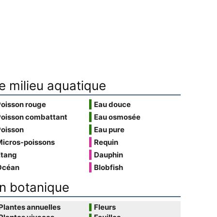
e milieu aquatique
Poisson rouge
Eau douce
Poisson combattant
Eau osmosée
Poisson
Eau pure
Micros-poissons
Requin
Étang
Dauphin
Océan
Blobfish
n botanique
Plantes annuelles
Fleurs