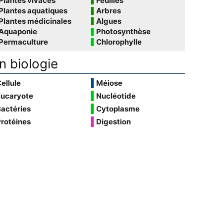
Plantes vivaces
Feuilles
Plantes aquatiques
Arbres
Plantes médicinales
Algues
Aquaponie
Photosynthèse
Permaculture
Chlorophylle
n biologie
ellule
Méiose
Eucaryote
Nucléotide
actéries
Cytoplasme
rotéines
Digestion