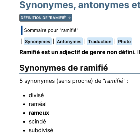
Synonymes, antonymes et 
DÉFINITION DE "RAMIFIÉ" →
Sommaire pour "ramifié" :
|
|
|
|
Synonymes
Antonymes
Traduction
Photo
Ramifié est un adjectif de genre non défini.
I
Synonymes de
ramifié
5 synonymes (sens proche) de "
ramifié
" :
divisé
raméal
rameux
scindé
subdivisé