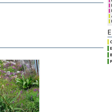
E
C
B
P