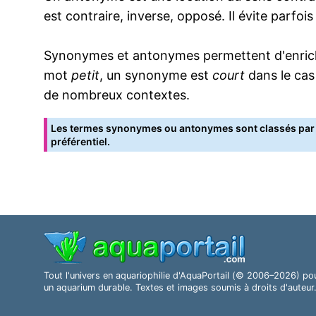
est contraire, inverse, opposé. Il évite parfoi
Synonymes et antonymes permettent d'enrichir
mot
petit
, un synonyme est
court
dans le cas
de nombreux contextes.
Les termes synonymes ou antonymes sont classés par o
préférentiel.
Tout l'univers en aquariophilie d'AquaPortail (© 2006–2026) po
un aquarium durable. Textes et images soumis à droits d'auteur