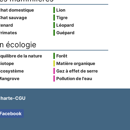
Chat domestique
Lion
Chat sauvage
Tigre
Renard
Léopard
Primates
Guépard
n écologie
quilibre de la nature
Forêt
Biotope
Matière organique
Écosystème
Gaz à effet de serre
Mangrove
Pollution de l'eau
harte-CGU
Facebook