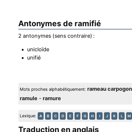
Antonymes de
ramifié
2 antonymes (sens contraire) :
unicloïde
unifié
rameau carpogon
Mots proches alphabétiquement:
ramule
-
ramure
Lexique:
A
B
C
D
E
F
G
H
I
J
K
L
M
Traduction en anglais