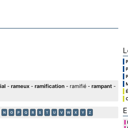
L
ial
-
rameux
-
ramification
- ramifié -
rampant
-
E
N
O
P
Q
R
S
T
U
V
W
X
Y
Z