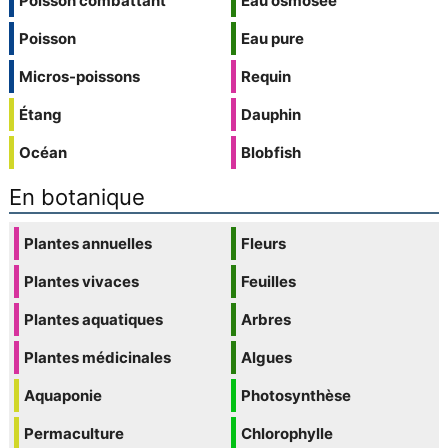
Poisson combattant
Eau osmosée
Poisson
Eau pure
Micros-poissons
Requin
Étang
Dauphin
Océan
Blobfish
En botanique
Plantes annuelles
Fleurs
Plantes vivaces
Feuilles
Plantes aquatiques
Arbres
Plantes médicinales
Algues
Aquaponie
Photosynthèse
Permaculture
Chlorophylle