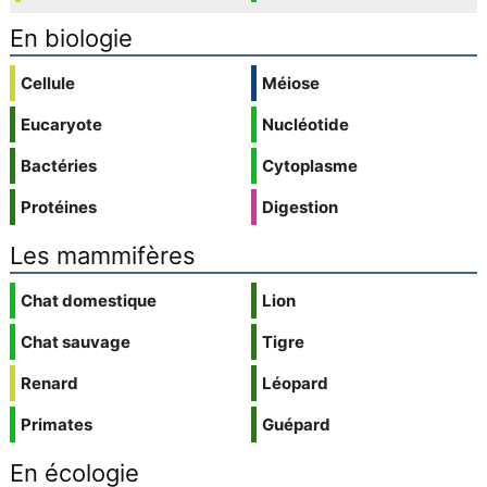
En biologie
Cellule
Méiose
Eucaryote
Nucléotide
Bactéries
Cytoplasme
Protéines
Digestion
Les mammifères
Chat domestique
Lion
Chat sauvage
Tigre
Renard
Léopard
Primates
Guépard
En écologie