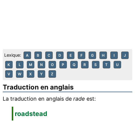
Lexique:
A
B
C
D
E
F
G
H
I
J
K
L
M
N
O
P
Q
R
S
T
U
V
W
X
Y
Z
Traduction en anglais
La traduction en anglais de
rade
est:
roadstead