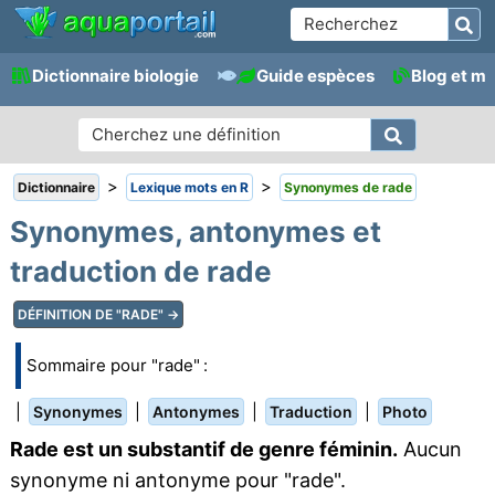
Dictionnaire biologie
Guide espèces
Blog et m
>
>
Dictionnaire
Lexique mots en R
Synonymes de rade
Synonymes, antonymes et
traduction de rade
DÉFINITION DE "RADE" →
Sommaire pour "rade" :
|
|
|
|
Synonymes
Antonymes
Traduction
Photo
Rade est un substantif de genre féminin.
Aucun
synonyme ni antonyme pour "rade".