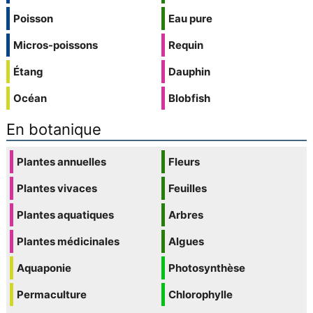
Poisson
Eau pure
Micros-poissons
Requin
Étang
Dauphin
Océan
Blobfish
En botanique
Plantes annuelles
Fleurs
Plantes vivaces
Feuilles
Plantes aquatiques
Arbres
Plantes médicinales
Algues
Aquaponie
Photosynthèse
Permaculture
Chlorophylle