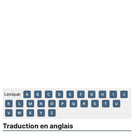
Lexique:
A
B
C
D
E
F
G
H
I
J
K
L
M
N
O
P
Q
R
S
T
U
V
W
X
Y
Z
Traduction en anglais