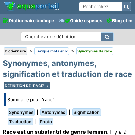
Dictionnaire biologie
Guide espèces
Blog et m
>
>
Dictionnaire
Lexique mots en R
Synonymes de race
Synonymes, antonymes,
signification et traduction de race
DÉFINITION DE "RACE" →
Sommaire pour "race" :
|
|
|
Synonymes
Antonymes
Signification
|
|
Traduction
Photo
Race est un substantif de genre féminin.
Il y a 9