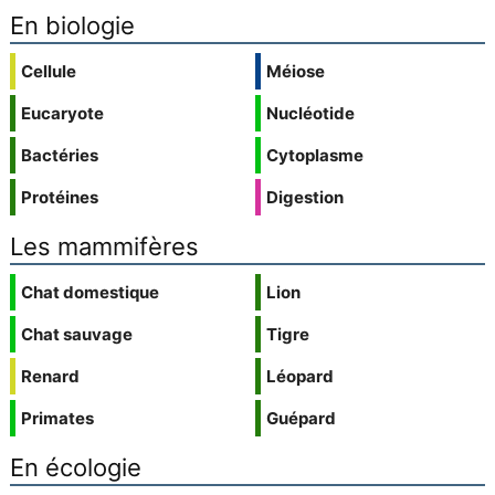
En biologie
Cellule
Méiose
Eucaryote
Nucléotide
Bactéries
Cytoplasme
Protéines
Digestion
Les mammifères
Chat domestique
Lion
Chat sauvage
Tigre
Renard
Léopard
Primates
Guépard
En écologie