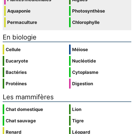
Aquaponie
Photosynthèse
Permaculture
Chlorophylle
En biologie
Cellule
Méiose
Eucaryote
Nucléotide
Bactéries
Cytoplasme
Protéines
Digestion
Les mammifères
Chat domestique
Lion
Chat sauvage
Tigre
Renard
Léopard