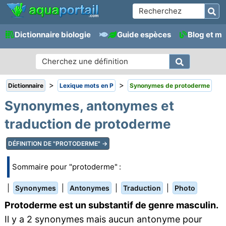
Dictionnaire biologie
Guide espèces
Blog et m
>
>
Dictionnaire
Lexique mots en P
Synonymes de protoderme
Synonymes, antonymes et
traduction de protoderme
DÉFINITION DE "PROTODERME" →
Sommaire pour "protoderme" :
|
|
|
|
Synonymes
Antonymes
Traduction
Photo
Protoderme est un substantif de genre masculin.
Il y a 2 synonymes mais aucun antonyme pour