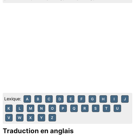
Lexique:
A
B
C
D
E
F
G
H
I
J
K
L
M
N
O
P
Q
R
S
T
U
V
W
X
Y
Z
Traduction en anglais