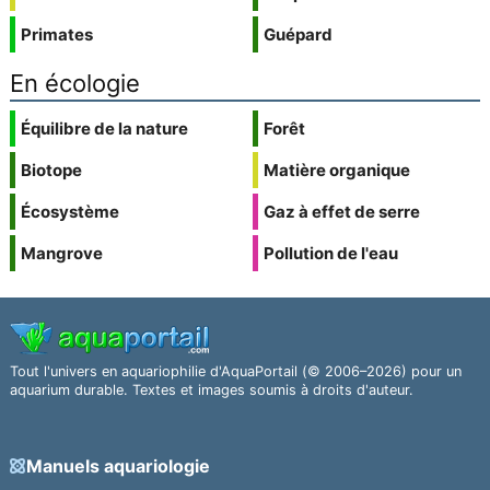
Primates
Guépard
En écologie
Équilibre de la nature
Forêt
Biotope
Matière organique
Écosystème
Gaz à effet de serre
Mangrove
Pollution de l'eau
Tout l'univers en aquariophilie d'AquaPortail (© 2006–2026) pour un
aquarium durable. Textes et images soumis à droits d'auteur.
Manuels aquariologie