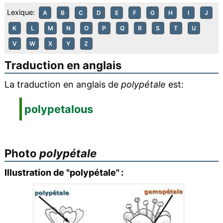
Lexique:
A
B
C
D
E
F
G
H
I
J
K
L
M
N
O
P
Q
R
S
T
U
V
W
X
Y
Z
Traduction en anglais
La traduction en anglais de
polypétale
est:
polypetalous
Photo
polypétale
Illustration de "polypétale" :