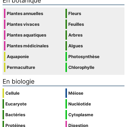
En botanique
Plantes annuelles
Fleurs
Plantes vivaces
Feuilles
Plantes aquatiques
Arbres
Plantes médicinales
Algues
Aquaponie
Photosynthèse
Permaculture
Chlorophylle
En biologie
Cellule
Méiose
Eucaryote
Nucléotide
Bactéries
Cytoplasme
Protéines
Digestion