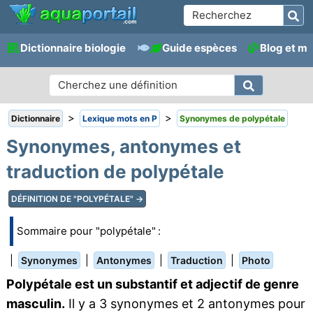
Dictionnaire biologie
Guide espèces
Blog et m
>
>
Dictionnaire
Lexique mots en P
Synonymes de polypétale
Synonymes, antonymes et
traduction de polypétale
DÉFINITION DE "POLYPÉTALE" →
Sommaire pour "polypétale" :
|
|
|
|
Synonymes
Antonymes
Traduction
Photo
Polypétale est un substantif et adjectif de genre
masculin.
Il y a 3 synonymes et 2 antonymes pour