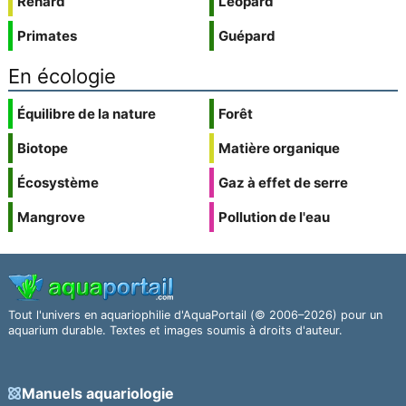
Renard
Léopard
Primates
Guépard
En écologie
Équilibre de la nature
Forêt
Biotope
Matière organique
Écosystème
Gaz à effet de serre
Mangrove
Pollution de l'eau
Tout l'univers en aquariophilie d'AquaPortail (© 2006–2026) pour un
aquarium durable. Textes et images soumis à droits d'auteur.
Manuels aquariologie