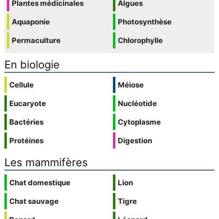
Plantes médicinales
Algues
Aquaponie
Photosynthèse
Permaculture
Chlorophylle
En biologie
Cellule
Méiose
Eucaryote
Nucléotide
Bactéries
Cytoplasme
Protéines
Digestion
Les mammifères
Chat domestique
Lion
Chat sauvage
Tigre