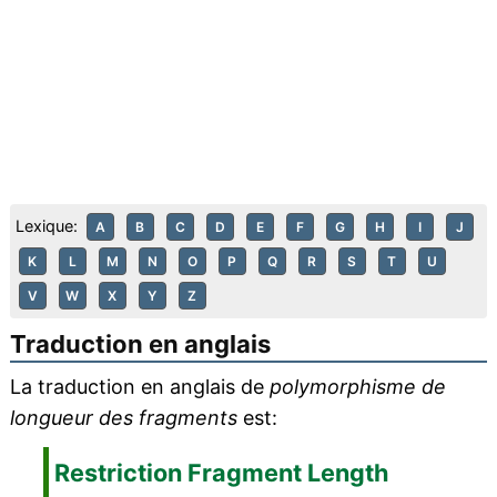
Lexique:
A
B
C
D
E
F
G
H
I
J
K
L
M
N
O
P
Q
R
S
T
U
V
W
X
Y
Z
Traduction en anglais
La traduction en anglais de
polymorphisme de
longueur des fragments
est:
Restriction Fragment Length