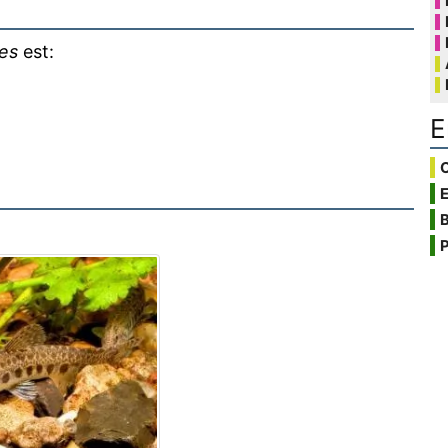
les
est:
E
C
B
P