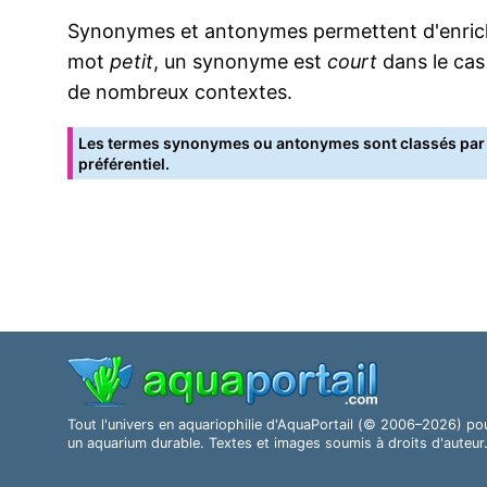
Synonymes et antonymes permettent d'enrichir
mot
petit
, un synonyme est
court
dans le cas
de nombreux contextes.
Les termes synonymes ou antonymes sont classés par o
préférentiel.
Tout l'univers en aquariophilie d'AquaPortail (© 2006–2026) po
un aquarium durable. Textes et images soumis à droits d'auteur