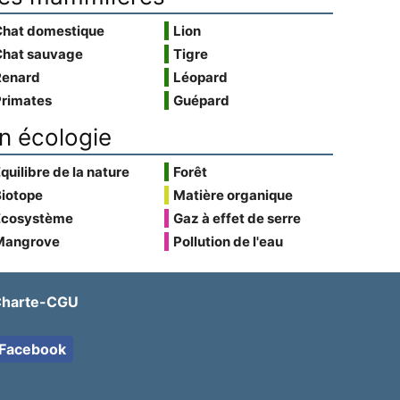
Chat domestique
Lion
Chat sauvage
Tigre
Renard
Léopard
Primates
Guépard
n écologie
quilibre de la nature
Forêt
Biotope
Matière organique
Écosystème
Gaz à effet de serre
Mangrove
Pollution de l'eau
harte-CGU
Facebook