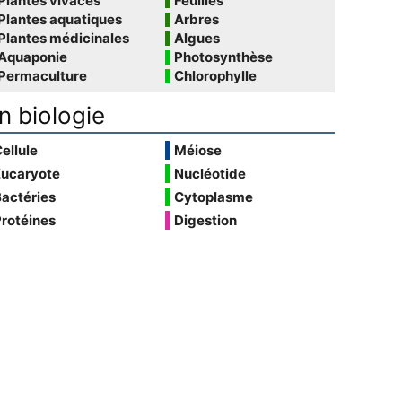
Plantes vivaces
Feuilles
Plantes aquatiques
Arbres
Plantes médicinales
Algues
Aquaponie
Photosynthèse
Permaculture
Chlorophylle
n biologie
ellule
Méiose
Eucaryote
Nucléotide
actéries
Cytoplasme
rotéines
Digestion