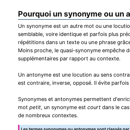
Pourquoi un synonyme ou un 
Un synonyme est un autre mot ou une locution
semblable, voire identique et parfois plus pr
répétitions dans un texte ou une phrase grâce
Moins proche, le quasi-synonyme empêche de
supplémentaires par rapport au contexte.
Un antonyme est une locution au sens contrai
est contraire, inverse, opposé. Il évite parfoi
Synonymes et antonymes permettent d'enrichir
mot
petit
, un synonyme est
court
dans le cas
de nombreux contextes.
Les termes synonymes ou antonymes sont classés par o