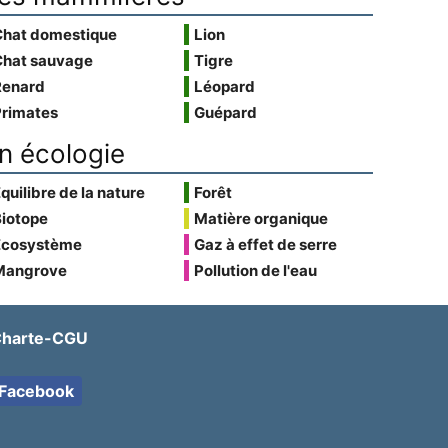
Chat domestique
Lion
Chat sauvage
Tigre
Renard
Léopard
Primates
Guépard
n écologie
quilibre de la nature
Forêt
Biotope
Matière organique
Écosystème
Gaz à effet de serre
Mangrove
Pollution de l'eau
harte-CGU
Facebook