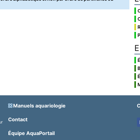
E
É
Manuels aquariologie
C
Contact
ur
.
Équipe AquaPortail