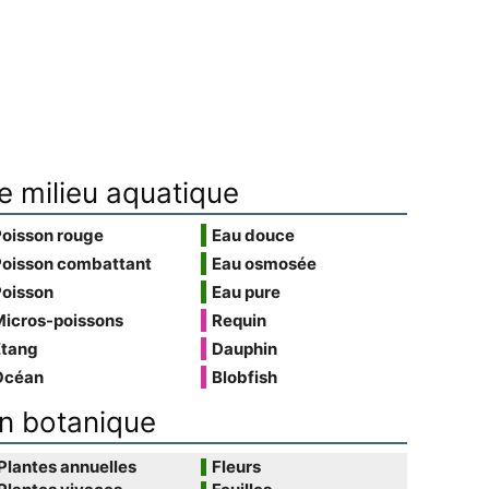
e milieu aquatique
Poisson rouge
Eau douce
Poisson combattant
Eau osmosée
Poisson
Eau pure
Micros-poissons
Requin
Étang
Dauphin
Océan
Blobfish
n botanique
Plantes annuelles
Fleurs