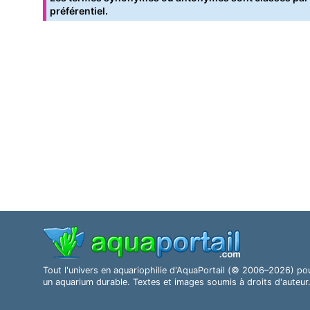
préférentiel.
Tout l'univers en aquariophilie d'AquaPortail (© 2006–2026) po
un aquarium durable. Textes et images soumis à droits d'auteur