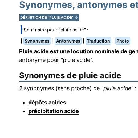
Synonymes, antonymes et 
DÉFINITION DE "PLUIE ACIDE" →
Sommaire pour "pluie acide" :
|
|
|
|
Synonymes
Antonymes
Traduction
Photo
Pluie acide est une locution nominale de gen
antonyme pour "pluie acide".
Synonymes de
pluie acide
2 synonymes (sens proche) de "
pluie acide
" :
dépôts acides
précipitation acide