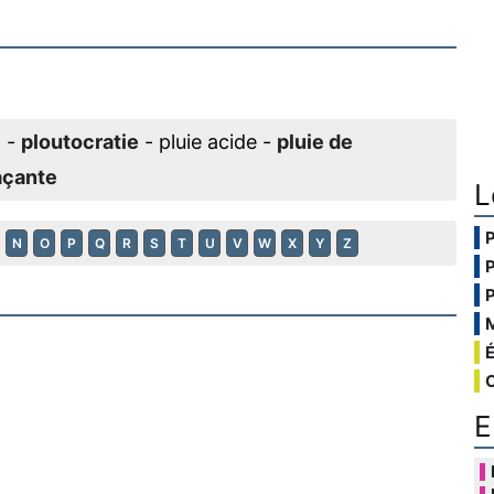
e
-
ploutocratie
- pluie acide -
pluie de
açante
L
N
O
P
Q
R
S
T
U
V
W
X
Y
Z
E