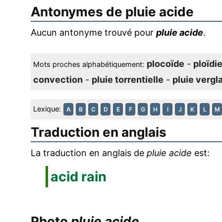
Antonymes de
pluie acide
Aucun antonyme trouvé pour
pluie acide
.
plocoïde
-
ploïdi
Mots proches alphabétiquement:
convection
-
pluie torrentielle
-
pluie vergl
Lexique:
A
B
C
D
E
F
G
H
I
J
K
L
M
Traduction en anglais
La traduction en anglais de
pluie acide
est:
acid rain
Photo
pluie acide