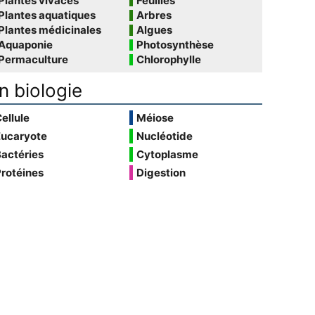
Plantes vivaces
Feuilles
Plantes aquatiques
Arbres
Plantes médicinales
Algues
Aquaponie
Photosynthèse
Permaculture
Chlorophylle
n biologie
ellule
Méiose
Eucaryote
Nucléotide
actéries
Cytoplasme
rotéines
Digestion