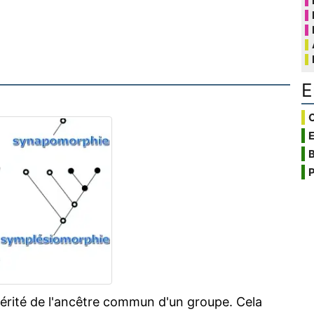
E
C
B
P
hérité de l'ancêtre commun d'un groupe. Cela