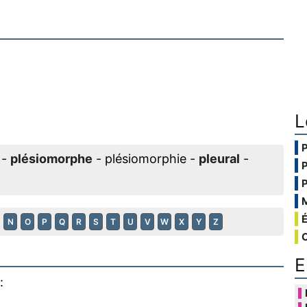
L
-
plésiomorphe
- plésiomorphie -
pleural
-
N
O
P
Q
R
S
T
U
V
W
X
Y
Z
E
: