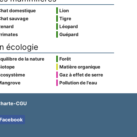
Chat domestique
Lion
Chat sauvage
Tigre
Renard
Léopard
Primates
Guépard
n écologie
quilibre de la nature
Forêt
Biotope
Matière organique
Écosystème
Gaz à effet de serre
Mangrove
Pollution de l'eau
harte-CGU
Facebook