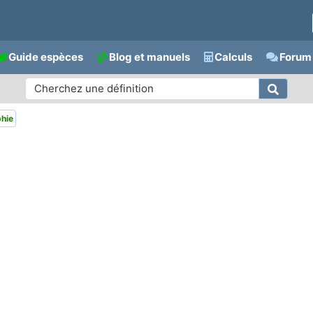
Guide espèces
Blog et manuels
Calculs
Forum 
hie