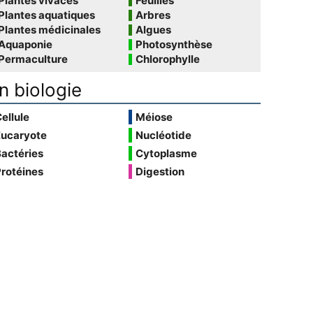
Plantes vivaces
Feuilles
Plantes aquatiques
Arbres
Plantes médicinales
Algues
Aquaponie
Photosynthèse
Permaculture
Chlorophylle
n biologie
ellule
Méiose
Eucaryote
Nucléotide
actéries
Cytoplasme
rotéines
Digestion