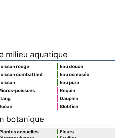
e milieu aquatique
Poisson rouge
Eau douce
Poisson combattant
Eau osmosée
Poisson
Eau pure
Micros-poissons
Requin
Étang
Dauphin
Océan
Blobfish
n botanique
Plantes annuelles
Fleurs