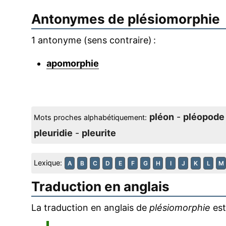
Antonymes de
plésiomorphie
1 antonyme (sens contraire) :
apomorphie
pléon
-
pléopode
Mots proches alphabétiquement:
pleuridie
-
pleurite
Lexique:
A
B
C
D
E
F
G
H
I
J
K
L
M
Traduction en anglais
La traduction en anglais de
plésiomorphie
est