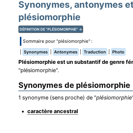
Synonymes, antonymes et 
plésiomorphie
DÉFINITION DE "PLÉSIOMORPHIE" →
Sommaire pour "plésiomorphie" :
|
|
|
|
Synonymes
Antonymes
Traduction
Photo
Plésiomorphie est un substantif de genre fé
"plésiomorphie".
Synonymes de
plésiomorphie
1 synonyme (sens proche) de "
plésiomorphie
caractère ancestral