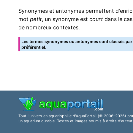
Synonymes et antonymes permettent d'enrichir
mot
petit
, un synonyme est
court
dans le cas
de nombreux contextes.
Les termes synonymes ou antonymes sont classés par o
préférentiel.
Tout l'univers en aquariophilie d'AquaPortail (© 2006–2026) po
un aquarium durable. Textes et images soumis à droits d'auteur