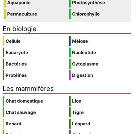
Aquaponie
Photosynthèse
Permaculture
Chlorophylle
En biologie
Cellule
Méiose
Eucaryote
Nucléotide
Bactéries
Cytoplasme
Protéines
Digestion
Les mammifères
Chat domestique
Lion
Chat sauvage
Tigre
Renard
Léopard