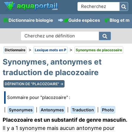
Dictionnaire biologie
Guide espèces
Blog et m
>
>
Dictionnaire
Lexique mots en P
Synonymes de placozoaire
Synonymes, antonymes et
traduction de placozoaire
DÉFINITION DE "PLACOZOAIRE" →
Sommaire pour "placozoaire" :
|
|
|
|
Synonymes
Antonymes
Traduction
Photo
Placozoaire est un substantif de genre masculin.
Il y a 1 synonyme mais aucun antonyme pour