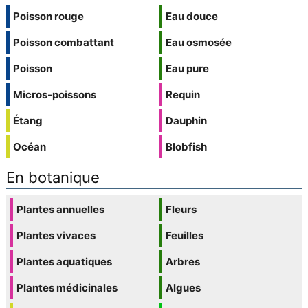
Poisson rouge
Eau douce
Poisson combattant
Eau osmosée
Poisson
Eau pure
Micros-poissons
Requin
Étang
Dauphin
Océan
Blobfish
En botanique
Plantes annuelles
Fleurs
Plantes vivaces
Feuilles
Plantes aquatiques
Arbres
Plantes médicinales
Algues