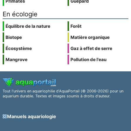
Primates
Guépard
En écologie
Équilibre de la nature
Forêt
Biotope
Matière organique
Écosystème
Gaz à effet de serre
Mangrove
Pollution de l'eau
Tout l'univers en aquariophilie d'AquaPortail (© 2006–2026) pour un
aquarium durable. Textes et images soumis à droits d'auteur.
Manuels aquariologie