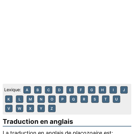
Lexique:
A
B
C
D
E
F
G
H
I
J
K
L
M
N
O
P
Q
R
S
T
U
V
W
X
Y
Z
Traduction en anglais
La traduction en anglais de
placozoaire
est: