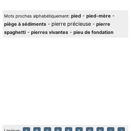
-
-
pied
pied-mère
Mots proches alphabétiquement:
- pierre précieuse -
piège à sédiments
pierre
-
-
spaghetti
pierres vivantes
pieu de fondation
Lexique:
A
B
C
D
E
F
G
H
I
J