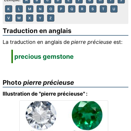
K
L
M
N
O
P
Q
R
S
T
U
V
W
X
Y
Z
Traduction en anglais
La traduction en anglais de
pierre précieuse
est:
precious gemstone
Photo
pierre précieuse
Illustration de "pierre précieuse" :