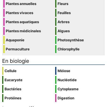
Plantes annuelles
Fleurs
Plantes vivaces
Feuilles
Plantes aquatiques
Arbres
Plantes médicinales
Algues
Aquaponie
Photosynthèse
Permaculture
Chlorophylle
En biologie
Cellule
Méiose
Eucaryote
Nucléotide
Bactéries
Cytoplasme
Protéines
Digestion