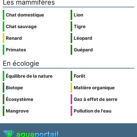
Les mammifères
Chat domestique
Lion
Chat sauvage
Tigre
Renard
Léopard
Primates
Guépard
En écologie
Équilibre de la nature
Forêt
Biotope
Matière organique
Écosystème
Gaz à effet de serre
Mangrove
Pollution de l'eau