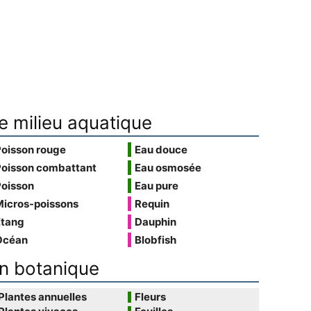
e milieu aquatique
Poisson rouge
Eau douce
Poisson combattant
Eau osmosée
Poisson
Eau pure
Micros-poissons
Requin
Étang
Dauphin
Océan
Blobfish
n botanique
Plantes annuelles
Fleurs