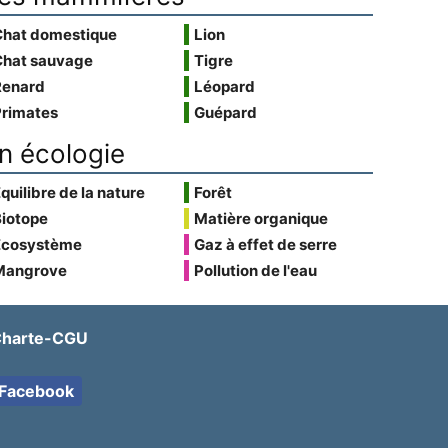
Chat domestique
Lion
Chat sauvage
Tigre
Renard
Léopard
Primates
Guépard
n écologie
quilibre de la nature
Forêt
Biotope
Matière organique
Écosystème
Gaz à effet de serre
Mangrove
Pollution de l'eau
harte-CGU
Facebook