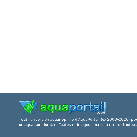
Tout l'univers en aquariophilie d'AquaPortail (© 2006–2026) po
un aquarium durable. Textes et images soumis à droits d'auteur