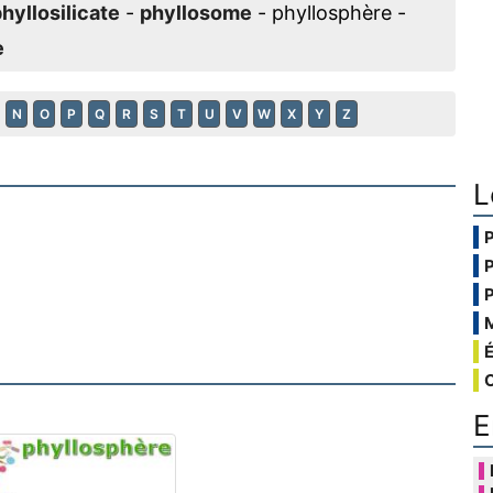
hyllosilicate
-
phyllosome
- phyllosphère -
e
N
O
P
Q
R
S
T
U
V
W
X
Y
Z
L
E