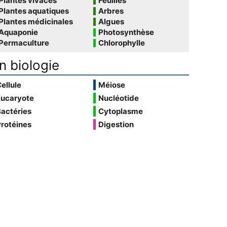
Plantes vivaces
Feuilles
Plantes aquatiques
Arbres
Plantes médicinales
Algues
Aquaponie
Photosynthèse
Permaculture
Chlorophylle
n biologie
ellule
Méiose
Eucaryote
Nucléotide
actéries
Cytoplasme
rotéines
Digestion