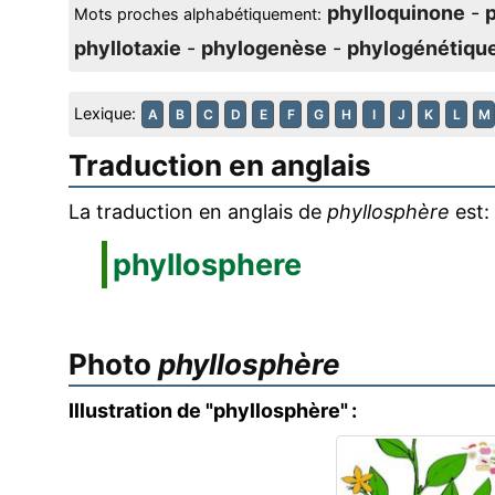
phylloquinone
-
p
Mots proches alphabétiquement:
phyllotaxie
-
phylogenèse
-
phylogénétiqu
Lexique:
A
B
C
D
E
F
G
H
I
J
K
L
M
Traduction en anglais
La traduction en anglais de
phyllosphère
est:
phyllosphere
Photo
phyllosphère
Illustration de "phyllosphère" :