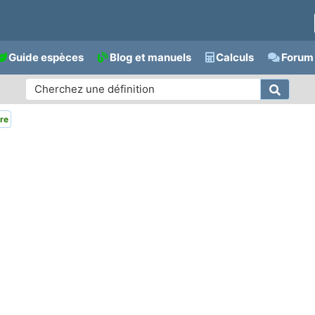
Guide espèces
Blog et manuels
Calculs
Forum 
re