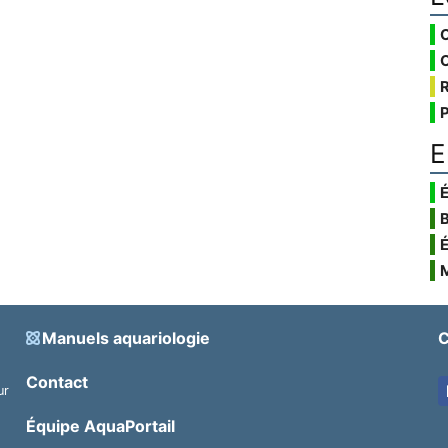
E
É
Manuels aquariologie
C
Contact
ur
.
Équipe AquaPortail