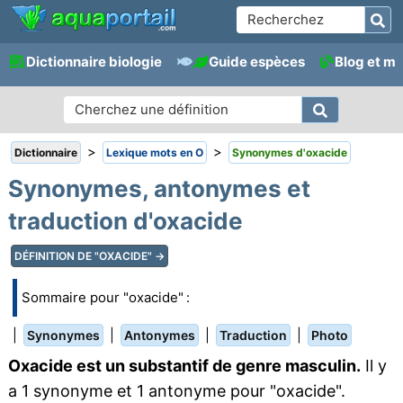
Dictionnaire biologie
Guide espèces
Blog et m
>
>
Dictionnaire
Lexique mots en O
Synonymes d'oxacide
Synonymes, antonymes et
traduction d'oxacide
DÉFINITION DE "OXACIDE" →
Sommaire pour "oxacide" :
|
|
|
|
Synonymes
Antonymes
Traduction
Photo
Oxacide est un substantif de genre masculin.
Il y
a 1 synonyme et 1 antonyme pour "oxacide".