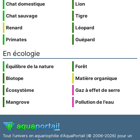
Chat domestique
Lion
Chat sauvage
Tigre
Renard
Léopard
Primates
Guépard
En écologie
Équilibre de la nature
Forêt
Biotope
Matière organique
Écosystème
Gaz à effet de serre
Mangrove
Pollution de l'eau
Tout l'univers en aquariophilie d'AquaPortail (© 2006–2026) pour un