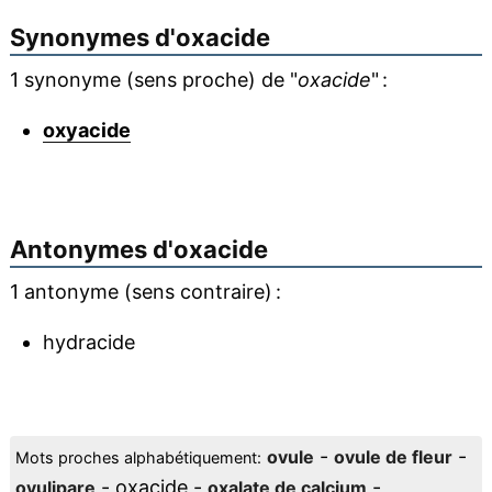
Synonymes d'
oxacide
1 synonyme (sens proche) de "
oxacide
" :
oxyacide
Antonymes d'
oxacide
1 antonyme (sens contraire) :
hydracide
-
-
ovule
ovule de fleur
Mots proches alphabétiquement:
- oxacide -
-
ovulipare
oxalate de calcium