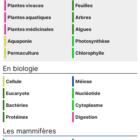
Plantes vivaces
Feuilles
Plantes aquatiques
Arbres
Plantes médicinales
Algues
Aquaponie
Photosynthèse
Permaculture
Chlorophylle
En biologie
Cellule
Méiose
Eucaryote
Nucléotide
Bactéries
Cytoplasme
Protéines
Digestion
Les mammifères