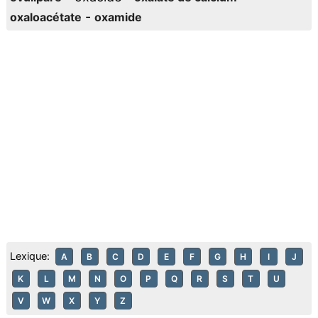
-
oxaloacétate
oxamide
Lexique:
A
B
C
D
E
F
G
H
I
J
K
L
M
N
O
P
Q
R
S
T
U
V
W
X
Y
Z