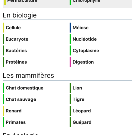
Permaculture
Chlorophylle
En biologie
Cellule
Méiose
Eucaryote
Nucléotide
Bactéries
Cytoplasme
Protéines
Digestion
Les mammifères
Chat domestique
Lion
Chat sauvage
Tigre
Renard
Léopard
Primates
Guépard