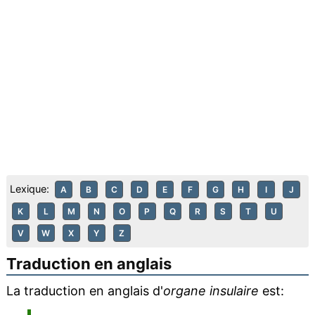
Lexique:
A
B
C
D
E
F
G
H
I
J
K
L
M
N
O
P
Q
R
S
T
U
V
W
X
Y
Z
Traduction en anglais
La traduction en anglais d'
organe insulaire
est: