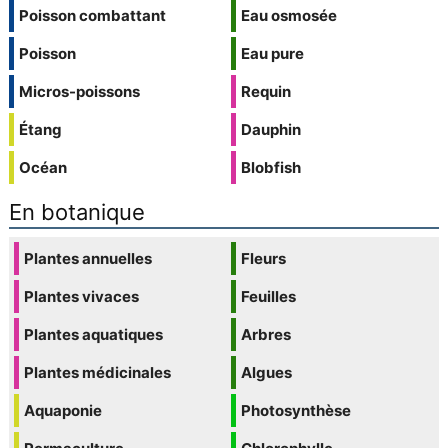
Poisson combattant
Eau osmosée
Poisson
Eau pure
Micros-poissons
Requin
Étang
Dauphin
Océan
Blobfish
En botanique
Plantes annuelles
Fleurs
Plantes vivaces
Feuilles
Plantes aquatiques
Arbres
Plantes médicinales
Algues
Aquaponie
Photosynthèse