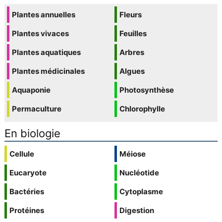
Plantes annuelles
Fleurs
Plantes vivaces
Feuilles
Plantes aquatiques
Arbres
Plantes médicinales
Algues
Aquaponie
Photosynthèse
Permaculture
Chlorophylle
En biologie
Cellule
Méiose
Eucaryote
Nucléotide
Bactéries
Cytoplasme
Protéines
Digestion