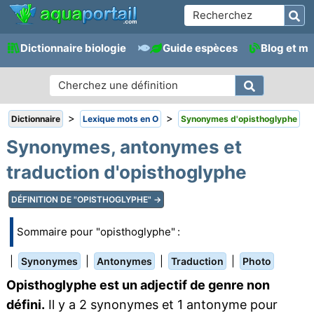
Dictionnaire biologie
Guide espèces
Blog et m
>
>
Dictionnaire
Lexique mots en O
Synonymes d'opisthoglyphe
Synonymes, antonymes et
traduction d'opisthoglyphe
DÉFINITION DE "OPISTHOGLYPHE" →
Sommaire pour "opisthoglyphe" :
|
|
|
|
Synonymes
Antonymes
Traduction
Photo
Opisthoglyphe est un adjectif de genre non
défini.
Il y a 2 synonymes et 1 antonyme pour