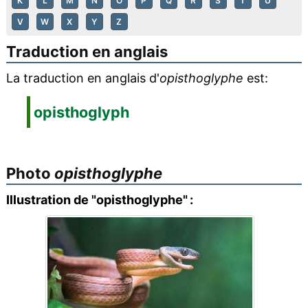
K
L
M
N
O
P
Q
R
S
T
U
V
W
X
Y
Z
Traduction en anglais
La traduction en anglais d'
opisthoglyphe
est:
opisthoglyph
Photo
opisthoglyphe
Illustration de "opisthoglyphe" :