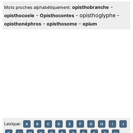
-
opisthobranche
Mots proches alphabétiquement:
-
- opisthoglyphe -
opisthocoele
Opisthocontes
-
-
opisthonéphros
opisthosome
opium
Lexique:
A
B
C
D
E
F
G
H
I
J