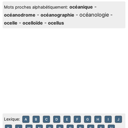
-
océanique
Mots proches alphabétiquement:
-
- océanologie -
océanodrome
océanographie
-
-
ocelle
ocelloïde
ocellus
Lexique:
A
B
C
D
E
F
G
H
I
J