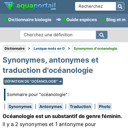
Dictionnaire biologie
Guide espèces
Blog et m
>
>
Dictionnaire
Lexique mots en O
Synonymes d'océanologie
Synonymes, antonymes et
traduction d'océanologie
DÉFINITION DE "OCÉANOLOGIE" →
Sommaire pour "océanologie" :
|
|
|
|
Synonymes
Antonymes
Traduction
Photo
Océanologie est un substantif de genre féminin.
Il y a 2 synonymes et 1 antonyme pour