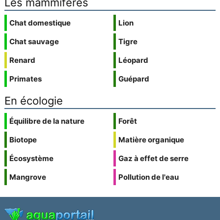
Les mammifères
Chat domestique
Lion
Chat sauvage
Tigre
Renard
Léopard
Primates
Guépard
En écologie
Équilibre de la nature
Forêt
Biotope
Matière organique
Écosystème
Gaz à effet de serre
Mangrove
Pollution de l'eau