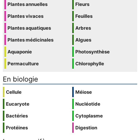
Plantes annuelles
Fleurs
Plantes vivaces
Feuilles
Plantes aquatiques
Arbres
Plantes médicinales
Algues
Aquaponie
Photosynthèse
Permaculture
Chlorophylle
En biologie
Cellule
Méiose
Eucaryote
Nucléotide
Bactéries
Cytoplasme
Protéines
Digestion