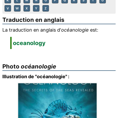
K
L
M
N
O
P
Q
R
S
T
U
V
W
X
Y
Z
Traduction en anglais
La traduction en anglais d'
océanologie
est:
oceanology
Photo
océanologie
Illustration de "océanologie" :