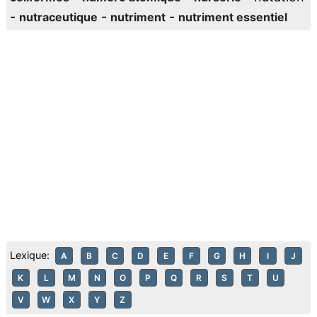
-
-
-
nutraceutique
nutriment
nutriment essentiel
Lexique:
A
B
C
D
E
F
G
H
I
J
K
L
M
N
O
P
Q
R
S
T
U
V
W
X
Y
Z