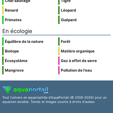
Chat sauvage
Tigre
Renard
Léopard
Primates
Guépard
En écologie
Équilibre de la nature
Forêt
Biotope
Matière organique
Écosystème
Gaz à effet de serre
Mangrove
Pollution de l'eau
Tout l'univers en aquariophilie d'AquaPortail (© 2006–2026) pour un
aquarium durable. Textes et images soumis à droits d'auteur.