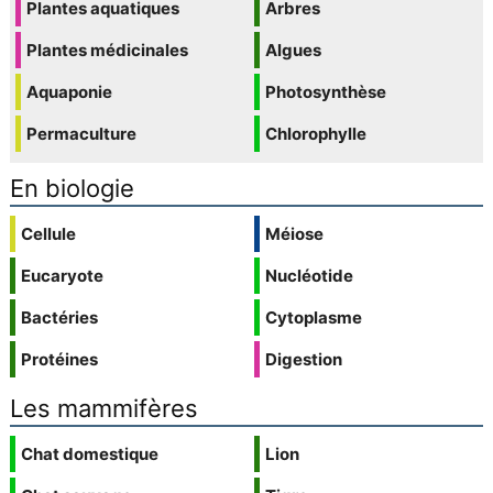
Plantes aquatiques
Arbres
Plantes médicinales
Algues
Aquaponie
Photosynthèse
Permaculture
Chlorophylle
En biologie
Cellule
Méiose
Eucaryote
Nucléotide
Bactéries
Cytoplasme
Protéines
Digestion
Les mammifères
Chat domestique
Lion