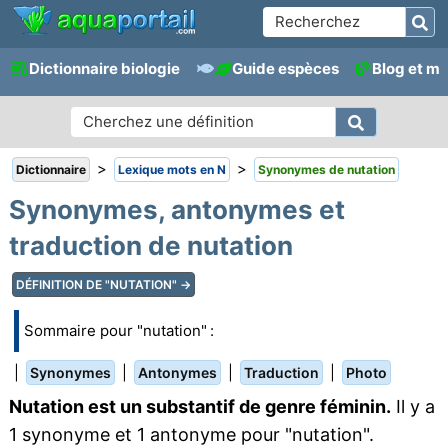
Dictionnaire biologie
Guide espèces
Blog et m
>
>
Dictionnaire
Lexique mots en N
Synonymes de nutation
Synonymes, antonymes et
traduction de nutation
DÉFINITION DE "NUTATION" →
Sommaire pour "nutation" :
|
|
|
|
Synonymes
Antonymes
Traduction
Photo
Nutation est un substantif de genre féminin.
Il y a
1 synonyme et 1 antonyme pour "nutation".