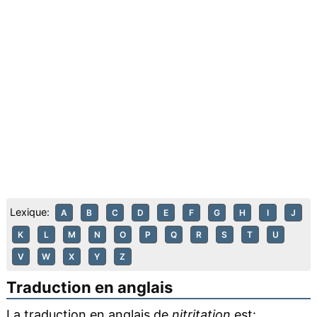
Lexique:
A
B
C
D
E
F
G
H
I
J
K
L
M
N
O
P
Q
R
S
T
U
V
W
X
Y
Z
Traduction en anglais
La traduction en anglais de
nitritation
est: