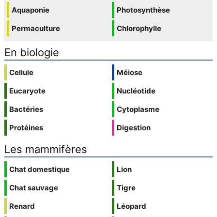
Aquaponie
Photosynthèse
Permaculture
Chlorophylle
En biologie
Cellule
Méiose
Eucaryote
Nucléotide
Bactéries
Cytoplasme
Protéines
Digestion
Les mammifères
Chat domestique
Lion
Chat sauvage
Tigre
Renard
Léopard