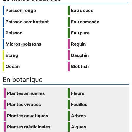
Poisson rouge
Eau douce
Poisson combattant
Eau osmosée
Poisson
Eau pure
Micros-poissons
Requin
Étang
Dauphin
Océan
Blobfish
En botanique
Plantes annuelles
Fleurs
Plantes vivaces
Feuilles
Plantes aquatiques
Arbres
Plantes médicinales
Algues