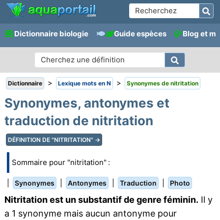
Dictionnaire biologie
Guide espèces
Blog et m
>
>
Dictionnaire
Lexique mots en N
Synonymes de nitritation
Synonymes, antonymes et
traduction de nitritation
DÉFINITION DE "NITRITATION" →
Sommaire pour "nitritation" :
|
|
|
|
Synonymes
Antonymes
Traduction
Photo
Nitritation est un substantif de genre féminin.
Il y
a 1 synonyme mais aucun antonyme pour