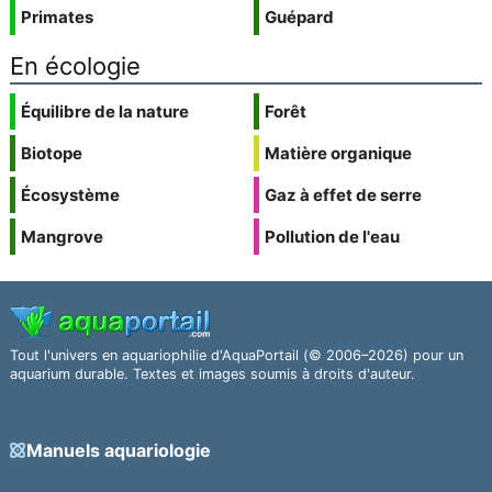
Primates
Guépard
En écologie
Équilibre de la nature
Forêt
Biotope
Matière organique
Écosystème
Gaz à effet de serre
Mangrove
Pollution de l'eau
Tout l'univers en aquariophilie d'AquaPortail (© 2006–2026) pour un
aquarium durable. Textes et images soumis à droits d'auteur.
Manuels aquariologie