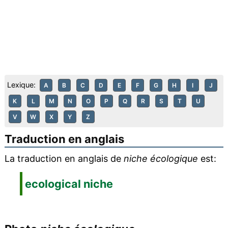
Lexique:
A
B
C
D
E
F
G
H
I
J
K
L
M
N
O
P
Q
R
S
T
U
V
W
X
Y
Z
Traduction en anglais
La traduction en anglais de
niche écologique
est:
ecological niche