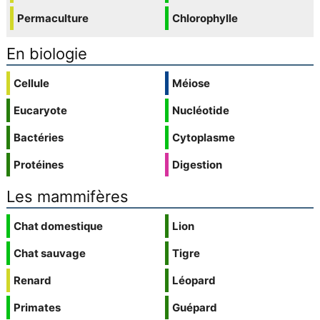
Permaculture
Chlorophylle
En biologie
Cellule
Méiose
Eucaryote
Nucléotide
Bactéries
Cytoplasme
Protéines
Digestion
Les mammifères
Chat domestique
Lion
Chat sauvage
Tigre
Renard
Léopard
Primates
Guépard