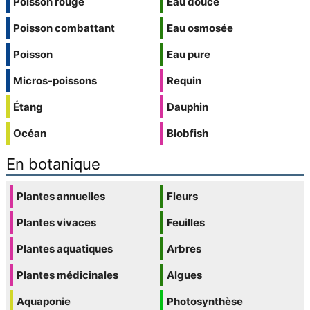
Poisson rouge
Eau douce
Poisson combattant
Eau osmosée
Poisson
Eau pure
Micros-poissons
Requin
Étang
Dauphin
Océan
Blobfish
En botanique
Plantes annuelles
Fleurs
Plantes vivaces
Feuilles
Plantes aquatiques
Arbres
Plantes médicinales
Algues
Aquaponie
Photosynthèse