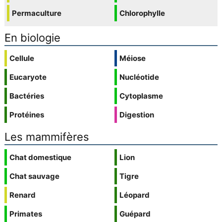
Permaculture
Chlorophylle
En biologie
Cellule
Méiose
Eucaryote
Nucléotide
Bactéries
Cytoplasme
Protéines
Digestion
Les mammifères
Chat domestique
Lion
Chat sauvage
Tigre
Renard
Léopard
Primates
Guépard