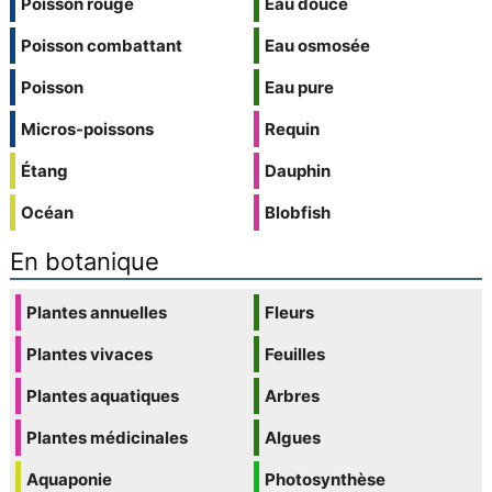
Poisson rouge
Eau douce
Poisson combattant
Eau osmosée
Poisson
Eau pure
Micros-poissons
Requin
Étang
Dauphin
Océan
Blobfish
En botanique
Plantes annuelles
Fleurs
Plantes vivaces
Feuilles
Plantes aquatiques
Arbres
Plantes médicinales
Algues
Aquaponie
Photosynthèse