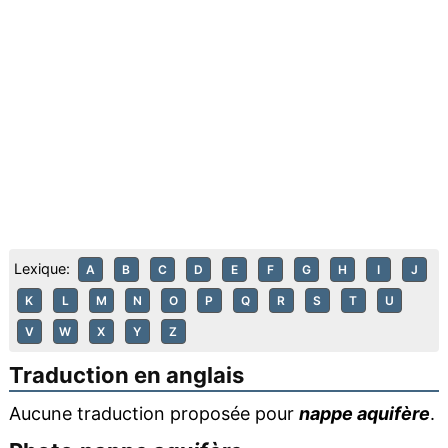
Lexique:
A
B
C
D
E
F
G
H
I
J
K
L
M
N
O
P
Q
R
S
T
U
V
W
X
Y
Z
Traduction en anglais
Aucune traduction proposée pour
nappe aquifère
.