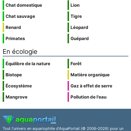
Chat domestique
Lion
Chat sauvage
Tigre
Renard
Léopard
Primates
Guépard
En écologie
Équilibre de la nature
Forêt
Biotope
Matière organique
Écosystème
Gaz à effet de serre
Mangrove
Pollution de l'eau
Tout l'univers en aquariophilie d'AquaPortail (© 2006–2026) pour un