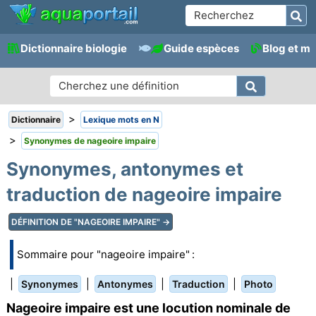
Dictionnaire biologie
Guide espèces
Blog et m
>
Dictionnaire
Lexique mots en N
>
Synonymes de nageoire impaire
Synonymes, antonymes et
traduction de nageoire impaire
DÉFINITION DE "NAGEOIRE IMPAIRE" →
Sommaire pour "nageoire impaire" :
|
|
|
|
Synonymes
Antonymes
Traduction
Photo
Nageoire impaire est une locution nominale de