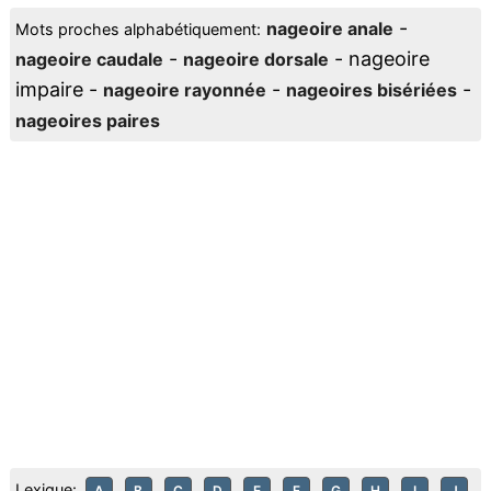
-
nageoire anale
Mots proches alphabétiquement:
-
- nageoire
nageoire caudale
nageoire dorsale
impaire -
-
-
nageoire rayonnée
nageoires bisériées
nageoires paires
Lexique:
A
B
C
D
E
F
G
H
I
J