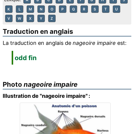
K
L
M
N
O
P
Q
R
S
T
U
V
W
X
Y
Z
Traduction en anglais
La traduction en anglais de
nageoire impaire
est:
odd fin
Photo
nageoire impaire
Illustration de "nageoire impaire" :