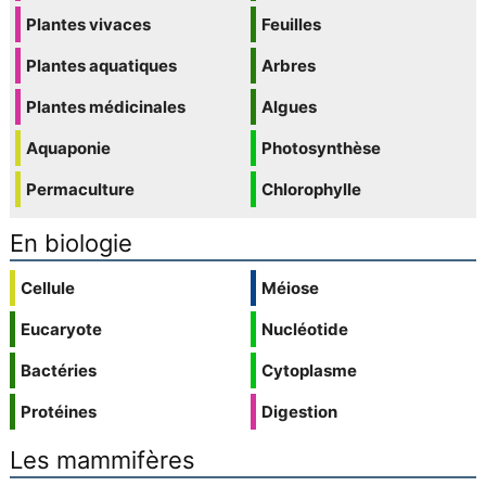
Plantes vivaces
Feuilles
Plantes aquatiques
Arbres
Plantes médicinales
Algues
Aquaponie
Photosynthèse
Permaculture
Chlorophylle
En biologie
Cellule
Méiose
Eucaryote
Nucléotide
Bactéries
Cytoplasme
Protéines
Digestion
Les mammifères