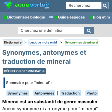
Dictionnaire biologie
Guide espèces
Blog et m
>
>
Dictionnaire
Lexique mots en M
Synonymes de minerai
Synonymes, antonymes et
traduction de minerai
DÉFINITION DE "MINERAI" →
Sommaire pour "minerai" :
|
|
|
|
Synonymes
Antonymes
Traduction
Photo
Minerai est un substantif de genre masculin.
Aucun synonyme ni antonyme pour "minerai".