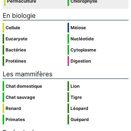
Permaculture
Chlorophylle
En biologie
Cellule
Méiose
Eucaryote
Nucléotide
Bactéries
Cytoplasme
Protéines
Digestion
Les mammifères
Chat domestique
Lion
Chat sauvage
Tigre
Renard
Léopard
Primates
Guépard