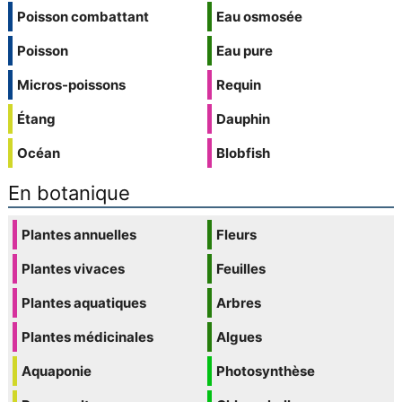
Poisson combattant
Eau osmosée
Poisson
Eau pure
Micros-poissons
Requin
Étang
Dauphin
Océan
Blobfish
En botanique
Plantes annuelles
Fleurs
Plantes vivaces
Feuilles
Plantes aquatiques
Arbres
Plantes médicinales
Algues
Aquaponie
Photosynthèse