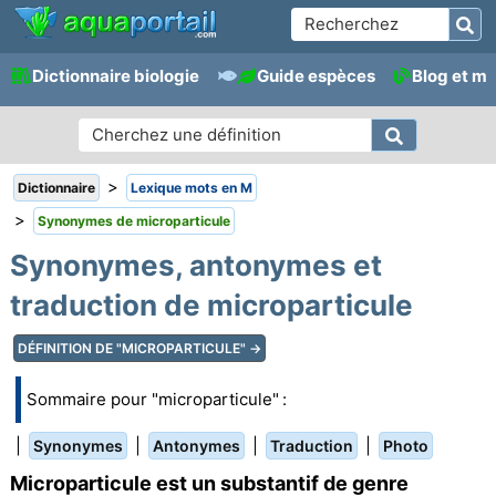
Dictionnaire biologie
Guide espèces
Blog et m
>
Dictionnaire
Lexique mots en M
>
Synonymes de microparticule
Synonymes, antonymes et
traduction de microparticule
DÉFINITION DE "MICROPARTICULE" →
Sommaire pour "microparticule" :
|
|
|
|
Synonymes
Antonymes
Traduction
Photo
Microparticule est un substantif de genre