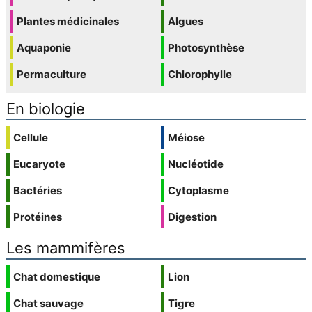
Plantes médicinales
Algues
Aquaponie
Photosynthèse
Permaculture
Chlorophylle
En biologie
Cellule
Méiose
Eucaryote
Nucléotide
Bactéries
Cytoplasme
Protéines
Digestion
Les mammifères
Chat domestique
Lion
Chat sauvage
Tigre