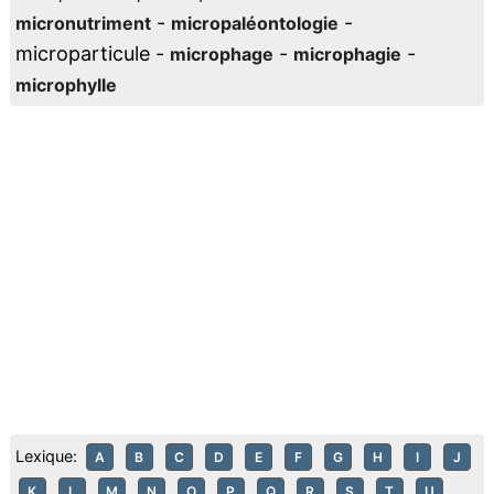
-
-
micronutriment
micropaléontologie
microparticule -
-
-
microphage
microphagie
microphylle
Lexique:
A
B
C
D
E
F
G
H
I
J
K
L
M
N
O
P
Q
R
S
T
U