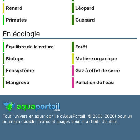
Renard
Léopard
Primates
Guépard
En écologie
Équilibre de la nature
Forêt
Biotope
Matière organique
Écosystème
Gaz à effet de serre
Mangrove
Pollution de l'eau
Tout l'univers en aquariophilie d'AquaPortail (© 2006–2026) pour un
aquarium durable. Textes et images soumis à droits d'auteur.