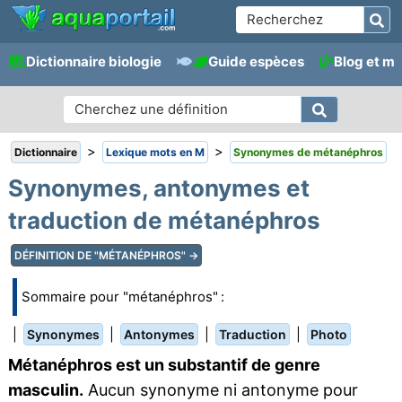
Dictionnaire biologie
Guide espèces
Blog et m
>
>
Dictionnaire
Lexique mots en M
Synonymes de métanéphros
Synonymes, antonymes et
traduction de métanéphros
DÉFINITION DE "MÉTANÉPHROS" →
Sommaire pour "métanéphros" :
|
|
|
|
Synonymes
Antonymes
Traduction
Photo
Métanéphros est un substantif de genre
masculin.
Aucun synonyme ni antonyme pour