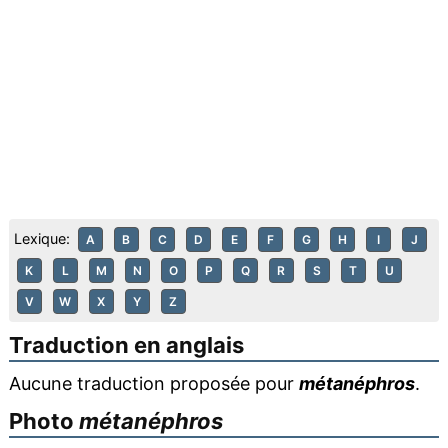
Lexique:
A
B
C
D
E
F
G
H
I
J
K
L
M
N
O
P
Q
R
S
T
U
V
W
X
Y
Z
Traduction en anglais
Aucune traduction proposée pour
métanéphros
.
Photo
métanéphros