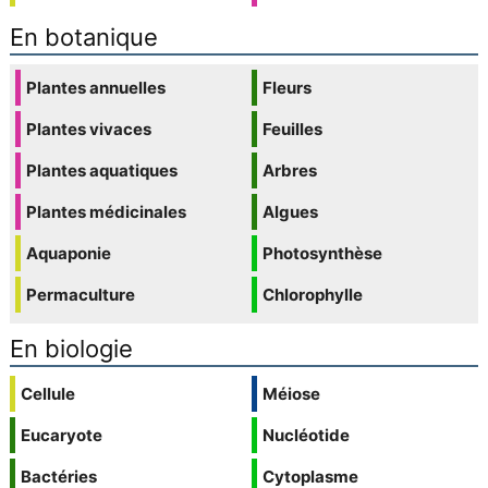
En botanique
Plantes annuelles
Fleurs
Plantes vivaces
Feuilles
Plantes aquatiques
Arbres
Plantes médicinales
Algues
Aquaponie
Photosynthèse
Permaculture
Chlorophylle
En biologie
Cellule
Méiose
Eucaryote
Nucléotide
Bactéries
Cytoplasme