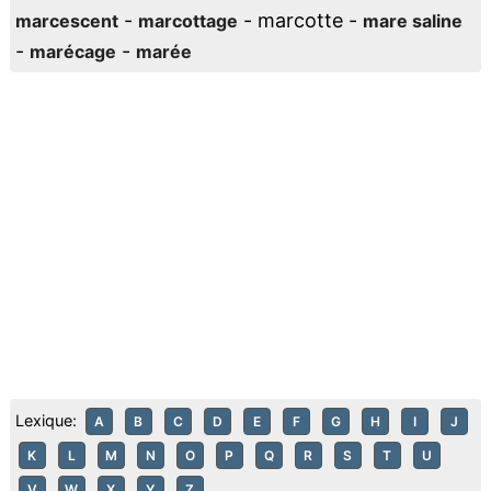
-
- marcotte -
marcescent
marcottage
mare saline
-
-
marécage
marée
Lexique:
A
B
C
D
E
F
G
H
I
J
K
L
M
N
O
P
Q
R
S
T
U
V
W
X
Y
Z