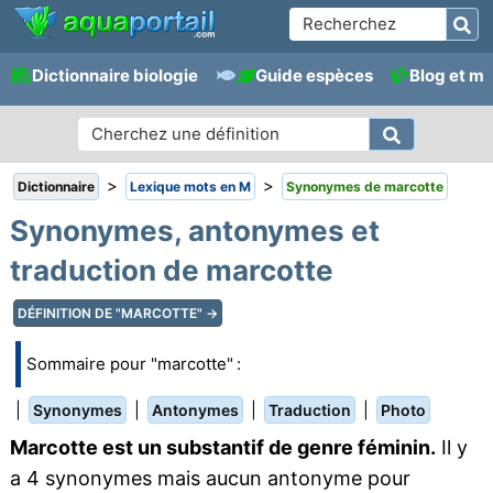
Dictionnaire biologie
Guide espèces
Blog et m
>
>
Dictionnaire
Lexique mots en M
Synonymes de marcotte
Synonymes, antonymes et
traduction de marcotte
DÉFINITION DE "MARCOTTE" →
Sommaire pour "marcotte" :
|
|
|
|
Synonymes
Antonymes
Traduction
Photo
Marcotte est un substantif de genre féminin.
Il y
a 4 synonymes mais aucun antonyme pour