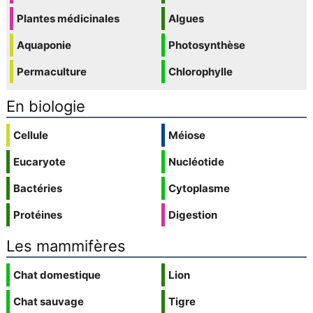
Plantes médicinales
Algues
Aquaponie
Photosynthèse
Permaculture
Chlorophylle
En biologie
Cellule
Méiose
Eucaryote
Nucléotide
Bactéries
Cytoplasme
Protéines
Digestion
Les mammifères
Chat domestique
Lion
Chat sauvage
Tigre