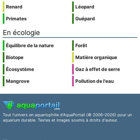
Renard
Léopard
Primates
Guépard
En écologie
Équilibre de la nature
Forêt
Biotope
Matière organique
Écosystème
Gaz à effet de serre
Mangrove
Pollution de l'eau
Tout l'univers en aquariophilie d'AquaPortail (© 2006–2026) pour un
aquarium durable. Textes et images soumis à droits d'auteur.