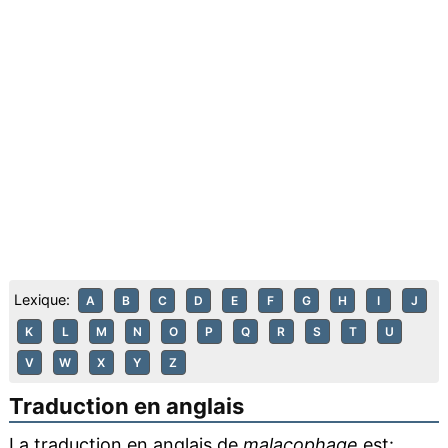
Lexique:
A
B
C
D
E
F
G
H
I
J
K
L
M
N
O
P
Q
R
S
T
U
V
W
X
Y
Z
Traduction en anglais
La traduction en anglais de
malacophage
est: