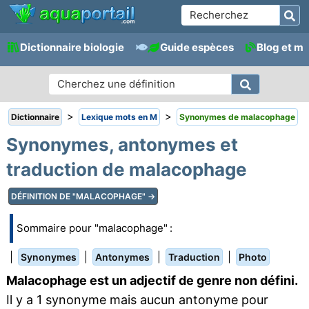
Dictionnaire biologie
Guide espèces
Blog et m
>
>
Dictionnaire
Lexique mots en M
Synonymes de malacophage
Synonymes, antonymes et
traduction de malacophage
DÉFINITION DE "MALACOPHAGE" →
Sommaire pour "malacophage" :
|
|
|
|
Synonymes
Antonymes
Traduction
Photo
Malacophage est un adjectif de genre non défini.
Il y a 1 synonyme mais aucun antonyme pour