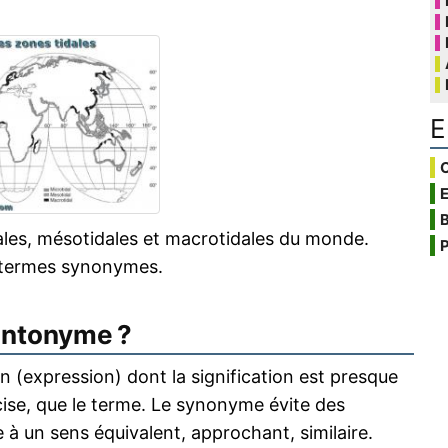
E
C
B
dales, mésotidales et macrotidales du monde.
P
 termes synonymes.
antonyme ?
 (expression) dont la signification est presque
écise, que le terme. Le synonyme évite des
 à un sens équivalent, approchant, similaire.