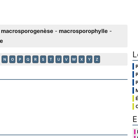
-
macrosporogenèse
-
macrosporophylle
-
e
L
N
O
P
Q
R
S
T
U
V
W
X
Y
Z
E