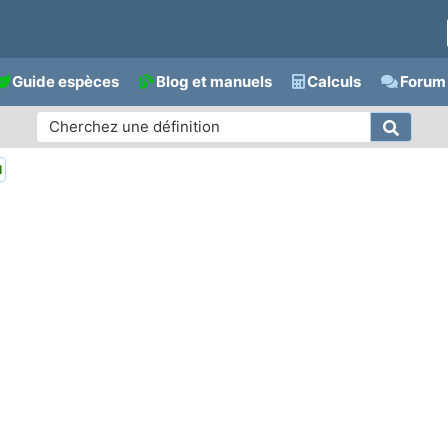
Guide espèces
Blog et manuels
Calculs
Forum 
l