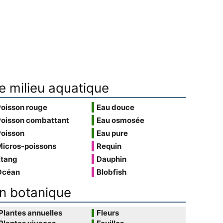
e milieu aquatique
Poisson rouge
Eau douce
Poisson combattant
Eau osmosée
Poisson
Eau pure
Micros-poissons
Requin
Étang
Dauphin
Océan
Blobfish
n botanique
Plantes annuelles
Fleurs