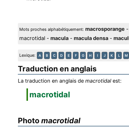
macrosporange
Mots proches alphabétiquement:
macrotidal -
macula
-
macula densa
-
macul
Lexique:
A
B
C
D
E
F
G
H
I
J
K
L
M
Traduction en anglais
La traduction en anglais de
macrotidal
est:
macrotidal
Photo
macrotidal