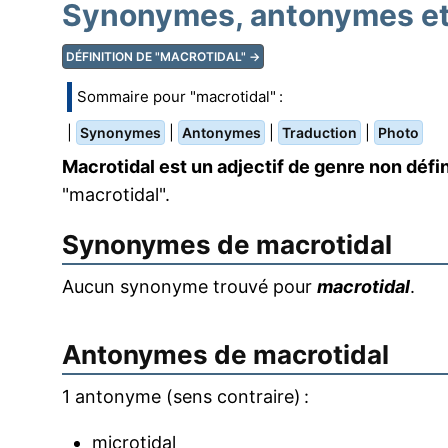
Synonymes, antonymes et 
DÉFINITION DE "MACROTIDAL" →
Sommaire pour "macrotidal" :
|
|
|
|
Synonymes
Antonymes
Traduction
Photo
Macrotidal est un adjectif de genre non défin
"macrotidal".
Synonymes de
macrotidal
Aucun synonyme trouvé pour
macrotidal
.
Antonymes de
macrotidal
1 antonyme (sens contraire) :
microtidal