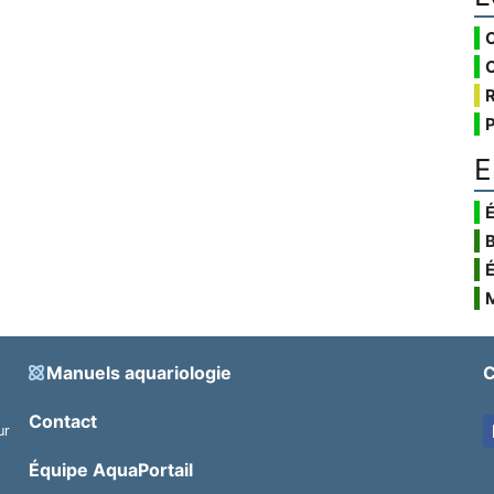
E
É
Manuels aquariologie
C
Contact
ur
.
Équipe AquaPortail