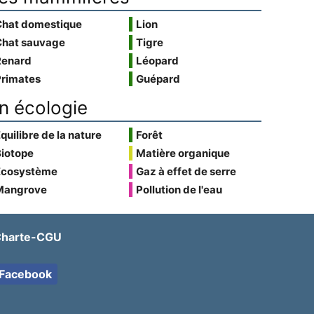
Chat domestique
Lion
Chat sauvage
Tigre
Renard
Léopard
Primates
Guépard
n écologie
quilibre de la nature
Forêt
Biotope
Matière organique
Écosystème
Gaz à effet de serre
Mangrove
Pollution de l'eau
harte-CGU
Facebook