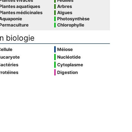
Plantes vivaces
Feuilles
Plantes aquatiques
Arbres
Plantes médicinales
Algues
Aquaponie
Photosynthèse
Permaculture
Chlorophylle
n biologie
ellule
Méiose
Eucaryote
Nucléotide
actéries
Cytoplasme
rotéines
Digestion