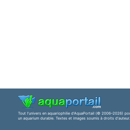
Tout l'univers en aquariophilie d'AquaPortail (© 2006–2026) po
un aquarium durable. Textes et images soumis à droits d'auteur