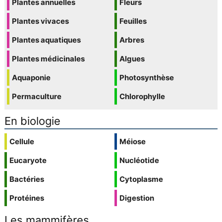
Plantes annuelles
Fleurs
Plantes vivaces
Feuilles
Plantes aquatiques
Arbres
Plantes médicinales
Algues
Aquaponie
Photosynthèse
Permaculture
Chlorophylle
En biologie
Cellule
Méiose
Eucaryote
Nucléotide
Bactéries
Cytoplasme
Protéines
Digestion
Les mammifères