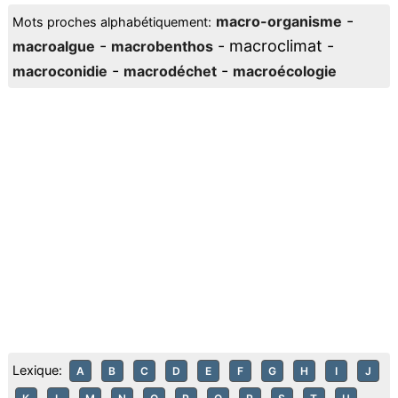
-
macro-organisme
Mots proches alphabétiquement:
-
- macroclimat -
macroalgue
macrobenthos
-
-
macroconidie
macrodéchet
macroécologie
Lexique:
A
B
C
D
E
F
G
H
I
J