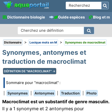
Dictionnaire biologie
Guide espèces
Blog et m
>
>
Dictionnaire
Lexique mots en M
Synonymes de macroclimat
Synonymes, antonymes et
traduction de macroclimat
DÉFINITION DE "MACROCLIMAT" →
Sommaire pour "macroclimat" :
|
|
|
|
Synonymes
Antonymes
Traduction
Photo
Macroclimat est un substantif de genre masculin.
Il y a 1 synonyme et 2 antonymes pour