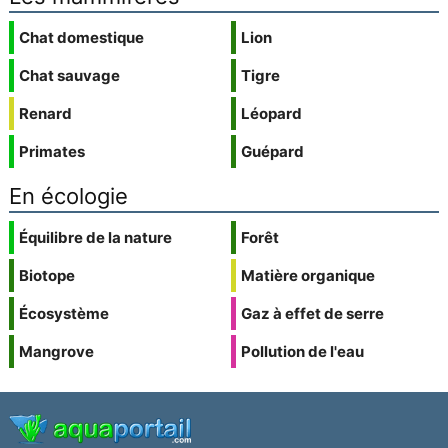
Chat domestique
Lion
Chat sauvage
Tigre
Renard
Léopard
Primates
Guépard
En écologie
Équilibre de la nature
Forêt
Biotope
Matière organique
Écosystème
Gaz à effet de serre
Mangrove
Pollution de l'eau