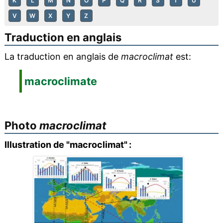
K
L
M
N
O
P
Q
R
S
T
U
V
W
X
Y
Z
Traduction en anglais
La traduction en anglais de
macroclimat
est:
macroclimate
Photo
macroclimat
Illustration de "macroclimat" :