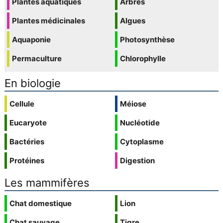
Plantes aquatiques
Arbres
Plantes médicinales
Algues
Aquaponie
Photosynthèse
Permaculture
Chlorophylle
En biologie
Cellule
Méiose
Eucaryote
Nucléotide
Bactéries
Cytoplasme
Protéines
Digestion
Les mammifères
Chat domestique
Lion
Chat sauvage
Tigre