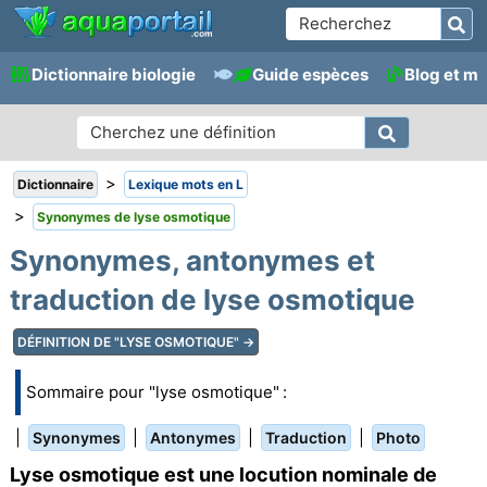
Dictionnaire biologie
Guide espèces
Blog et m
>
Dictionnaire
Lexique mots en L
>
Synonymes de lyse osmotique
Synonymes, antonymes et
traduction de lyse osmotique
DÉFINITION DE "LYSE OSMOTIQUE" →
Sommaire pour "lyse osmotique" :
|
|
|
|
Synonymes
Antonymes
Traduction
Photo
Lyse osmotique est une locution nominale de