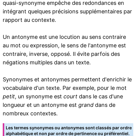
quasi-synonyme empêche des redondances en
intégrant quelques précisions supplémentaires par
rapport au contexte.
Un antonyme est une locution au sens contraire
au mot ou expression, le sens de l'antonyme est
contraire, inverse, opposé. Il évite parfois des
négations multiples dans un texte.
Synonymes et antonymes permettent d'enrichir le
vocabulaire d'un texte. Par exemple, pour le mot
petit
, un synonyme est
court
dans le cas d'une
longueur et un antonyme est
grand
dans de
nombreux contextes.
Les termes synonymes ou antonymes sont classés par ordre
alphabétique et non par ordre de pertinence ou préférentiel.