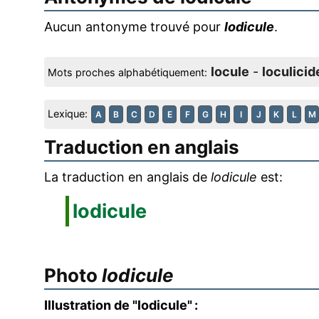
Aucun antonyme trouvé pour
lodicule
.
locule
-
loculicid
Mots proches alphabétiquement:
Lexique:
A
B
C
D
E
F
G
H
I
J
K
L
M
Traduction en anglais
La traduction en anglais de
lodicule
est:
lodicule
Photo
lodicule
Illustration de "lodicule" :