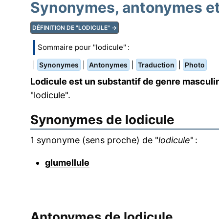
Synonymes, antonymes et 
DÉFINITION DE "LODICULE" →
Sommaire pour "lodicule" :
|
|
|
|
Synonymes
Antonymes
Traduction
Photo
Lodicule est un substantif de genre masculi
"lodicule".
Synonymes de
lodicule
1 synonyme (sens proche) de "
lodicule
" :
glumellule
Antonymes de
lodicule