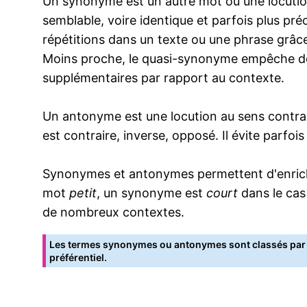
Un synonyme est un autre mot ou une locution
semblable, voire identique et parfois plus pr
répétitions dans un texte ou une phrase grâce
Moins proche, le quasi-synonyme empêche de
supplémentaires par rapport au contexte.
Un antonyme est une locution au sens contrai
est contraire, inverse, opposé. Il évite parfoi
Synonymes et antonymes permettent d'enrichir
mot
petit
, un synonyme est
court
dans le cas
de nombreux contextes.
Les termes synonymes ou antonymes sont classés par o
préférentiel.