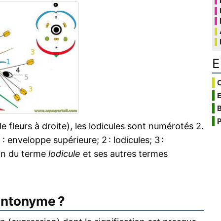
E
C
B
P
e fleurs à droite), les lodicules sont numérotés 2.
1 : enveloppe supérieure; 2 : lodicules; 3 :
tion du terme
lodicule
et ses autres termes
antonyme ?