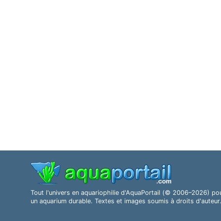
Tout l'univers en aquariophilie d'AquaPortail (© 2006–2026) po
un aquarium durable. Textes et images soumis à droits d'auteur