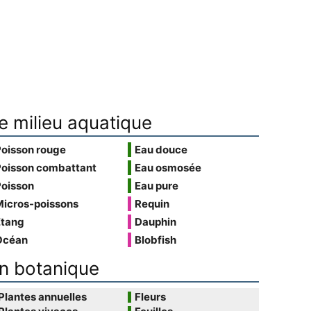
e milieu aquatique
Poisson rouge
Eau douce
Poisson combattant
Eau osmosée
Poisson
Eau pure
Micros-poissons
Requin
Étang
Dauphin
Océan
Blobfish
n botanique
Plantes annuelles
Fleurs