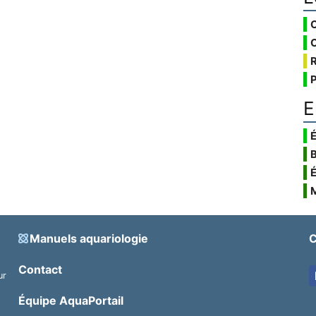
E
É
Manuels aquariologie
C
Contact
ur
.
Équipe AquaPortail