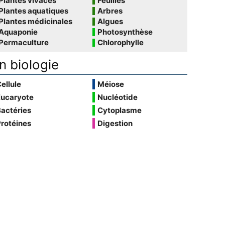
Plantes vivaces
Feuilles
Plantes aquatiques
Arbres
Plantes médicinales
Algues
Aquaponie
Photosynthèse
Permaculture
Chlorophylle
n biologie
ellule
Méiose
Eucaryote
Nucléotide
actéries
Cytoplasme
rotéines
Digestion