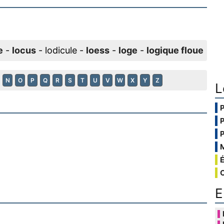
e
-
locus
- lodicule -
loess
-
loge
-
logique floue
N
O
P
Q
R
S
T
U
V
W
X
Y
Z
L
E