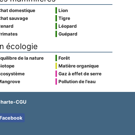
Chat domestique
Lion
Chat sauvage
Tigre
Renard
Léopard
Primates
Guépard
n écologie
quilibre de la nature
Forêt
Biotope
Matière organique
Écosystème
Gaz à effet de serre
Mangrove
Pollution de l'eau
harte-CGU
Facebook