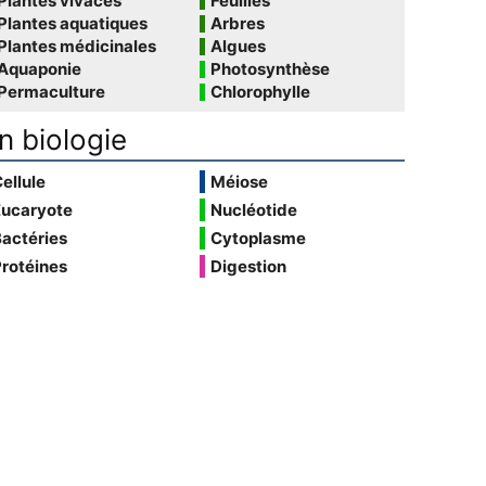
Plantes vivaces
Feuilles
Plantes aquatiques
Arbres
Plantes médicinales
Algues
Aquaponie
Photosynthèse
Permaculture
Chlorophylle
n biologie
ellule
Méiose
Eucaryote
Nucléotide
actéries
Cytoplasme
rotéines
Digestion