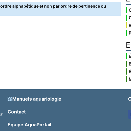
rdre alphabétique et non par ordre de pertinence ou
E
É
Manuels aquariologie
C
Contact
ur
.
Équipe AquaPortail