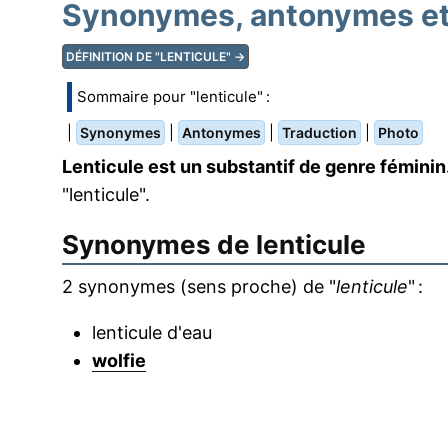
Synonymes, antonymes et 
DÉFINITION DE "LENTICULE" →
Sommaire pour "lenticule" :
|
|
|
|
Synonymes
Antonymes
Traduction
Photo
Lenticule est un substantif de genre féminin
"lenticule".
Synonymes de
lenticule
2 synonymes (sens proche) de "
lenticule
" :
lenticule d'eau
wolfie