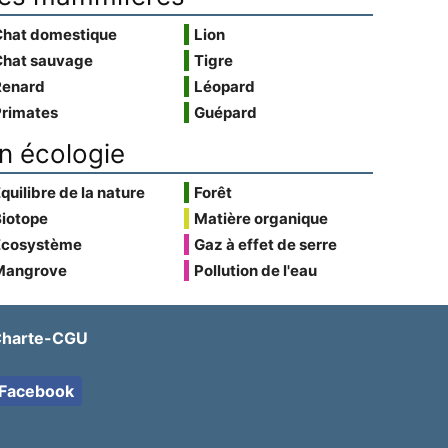
Chat domestique
Lion
Chat sauvage
Tigre
Renard
Léopard
Primates
Guépard
n écologie
quilibre de la nature
Forêt
Biotope
Matière organique
Écosystème
Gaz à effet de serre
Mangrove
Pollution de l'eau
harte-CGU
Facebook