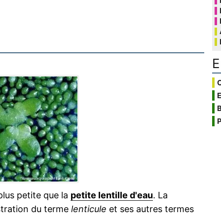
E
C
B
P
 plus petite que la
petite lentille d'eau
. La
ustration du terme
lenticule
et ses autres termes