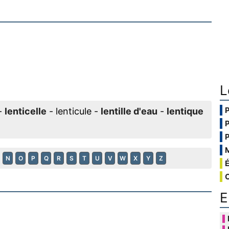
L
-
lenticelle
- lenticule -
lentille d'eau
-
lentique
N
O
P
Q
R
S
T
U
V
W
X
Y
Z
E