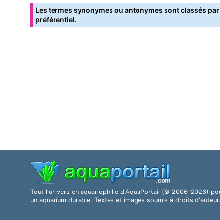
Les termes synonymes ou antonymes sont classés par o
préférentiel.
Tout l'univers en aquariophilie d'AquaPortail (© 2006–2026) po
un aquarium durable. Textes et images soumis à droits d'auteur