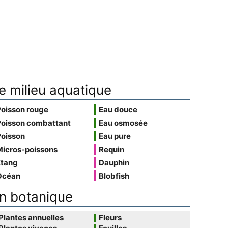
e milieu aquatique
Poisson rouge
Eau douce
Poisson combattant
Eau osmosée
Poisson
Eau pure
Micros-poissons
Requin
Étang
Dauphin
Océan
Blobfish
n botanique
Plantes annuelles
Fleurs