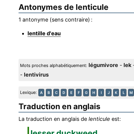
Antonymes de
lenticule
1 antonyme (sens contraire) :
lentille d'eau
légumivore
-
lek
Mots proches alphabétiquement:
-
lentivirus
Lexique:
A
B
C
D
E
F
G
H
I
J
K
L
M
Traduction en anglais
La traduction en anglais de
lenticule
est:
lesser duckweed