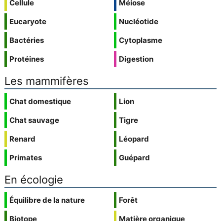
Cellule
Méiose
Eucaryote
Nucléotide
Bactéries
Cytoplasme
Protéines
Digestion
Les mammifères
Chat domestique
Lion
Chat sauvage
Tigre
Renard
Léopard
Primates
Guépard
En écologie
Équilibre de la nature
Forêt
Biotope
Matière organique