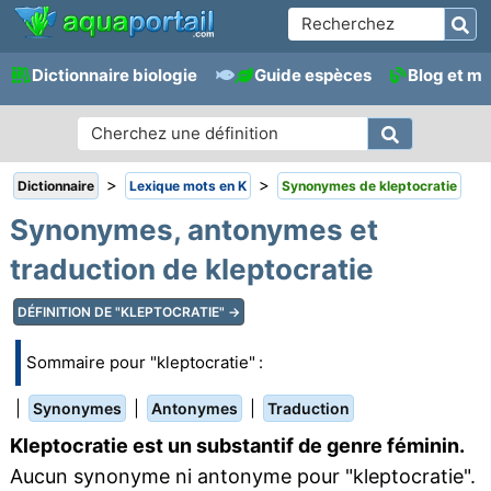
Dictionnaire biologie
Guide espèces
Blog et m
>
>
Dictionnaire
Lexique mots en K
Synonymes de kleptocratie
Synonymes, antonymes et
traduction de kleptocratie
DÉFINITION DE "KLEPTOCRATIE" →
Sommaire pour "kleptocratie" :
|
|
|
Synonymes
Antonymes
Traduction
Kleptocratie est un substantif de genre féminin.
Aucun synonyme ni antonyme pour "kleptocratie".