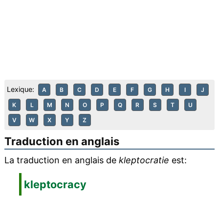
Lexique:
A
B
C
D
E
F
G
H
I
J
K
L
M
N
O
P
Q
R
S
T
U
V
W
X
Y
Z
Traduction en anglais
La traduction en anglais de
kleptocratie
est:
kleptocracy