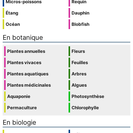
Micros-poissons
Requin
Étang
Dauphin
Océan
Blobfish
En botanique
Plantes annuelles
Fleurs
Plantes vivaces
Feuilles
Plantes aquatiques
Arbres
Plantes médicinales
Algues
Aquaponie
Photosynthèse
Permaculture
Chlorophylle
En biologie