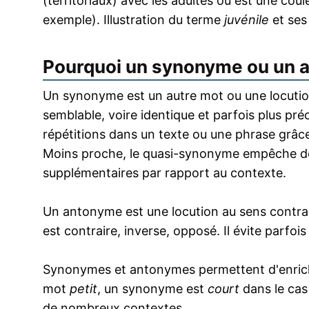
(territoriaux) avec les adultes ou est une co
exemple). Illustration du terme
juvénile
et ses
Pourquoi un synonyme ou un 
Un synonyme est un autre mot ou une locution
semblable, voire identique et parfois plus pr
répétitions dans un texte ou une phrase grâce
Moins proche, le quasi-synonyme empêche de
supplémentaires par rapport au contexte.
Un antonyme est une locution au sens contrai
est contraire, inverse, opposé. Il évite parfoi
Synonymes et antonymes permettent d'enrichir
mot
petit
, un synonyme est
court
dans le cas
de nombreux contextes.