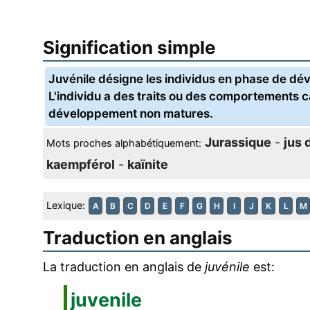
Signification simple
Juvénile désigne les individus en phase de dé
L'individu a des traits ou des comportements c
développement non matures.
Jurassique
-
jus 
Mots proches alphabétiquement:
kaempférol
-
kaïnite
Lexique:
A
B
C
D
E
F
G
H
I
J
K
L
M
Traduction en anglais
La traduction en anglais de
juvénile
est:
juvenile