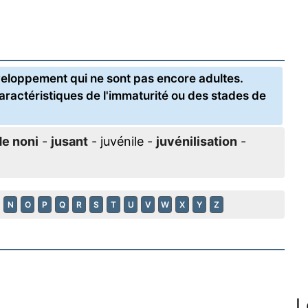
veloppement qui ne sont pas encore adultes.
aractéristiques de l'immaturité ou des stades de
de noni
-
jusant
- juvénile -
juvénilisation
-
N
O
P
Q
R
S
T
U
V
W
X
Y
Z
L