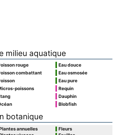
e milieu aquatique
Poisson rouge
Eau douce
Poisson combattant
Eau osmosée
Poisson
Eau pure
Micros-poissons
Requin
Étang
Dauphin
Océan
Blobfish
n botanique
Plantes annuelles
Fleurs