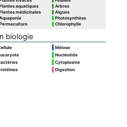
Plantes vivaces
Feuilles
Plantes aquatiques
Arbres
Plantes médicinales
Algues
Aquaponie
Photosynthèse
Permaculture
Chlorophylle
n biologie
ellule
Méiose
Eucaryote
Nucléotide
actéries
Cytoplasme
rotéines
Digestion