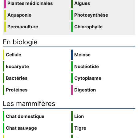
Plantes médicinales
Algues
Aquaponie
Photosynthèse
Permaculture
Chlorophylle
En biologie
Cellule
Méiose
Eucaryote
Nucléotide
Bactéries
Cytoplasme
Protéines
Digestion
Les mammifères
Chat domestique
Lion
Chat sauvage
Tigre