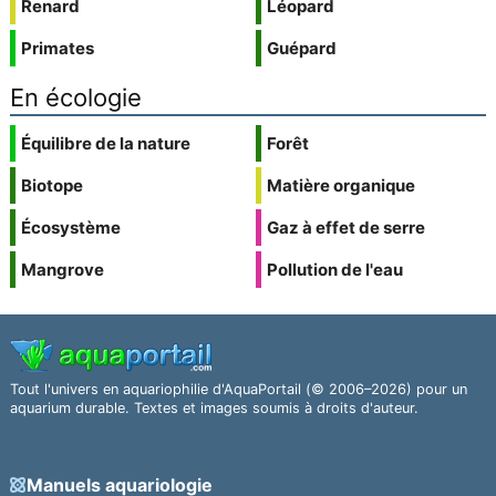
Renard
Léopard
Primates
Guépard
En écologie
Équilibre de la nature
Forêt
Biotope
Matière organique
Écosystème
Gaz à effet de serre
Mangrove
Pollution de l'eau
Tout l'univers en aquariophilie d'AquaPortail (© 2006–2026) pour un
aquarium durable. Textes et images soumis à droits d'auteur.
Manuels aquariologie