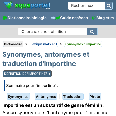
Dictionnaire biologie
Guide espèces
Blog et m
>
>
Dictionnaire
Lexique mots en I
Synonymes d'importine
Synonymes, antonymes et
traduction d'importine
DÉFINITION DE "IMPORTINE" →
Sommaire pour "importine" :
|
|
|
|
Synonymes
Antonymes
Traduction
Photo
Importine est un substantif de genre féminin.
Aucun synonyme et 1 antonyme pour "importine".