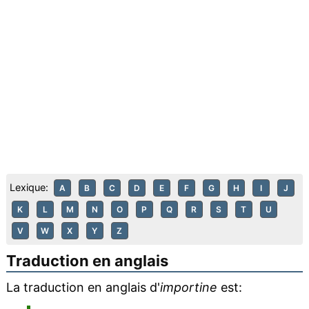
Lexique:
A
B
C
D
E
F
G
H
I
J
K
L
M
N
O
P
Q
R
S
T
U
V
W
X
Y
Z
Traduction en anglais
La traduction en anglais d'
importine
est: