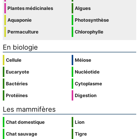
Plantes médicinales
Algues
Aquaponie
Photosynthèse
Permaculture
Chlorophylle
En biologie
Cellule
Méiose
Eucaryote
Nucléotide
Bactéries
Cytoplasme
Protéines
Digestion
Les mammifères
Chat domestique
Lion
Chat sauvage
Tigre