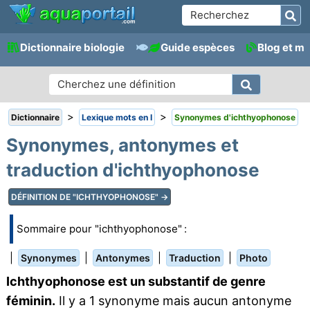
Dictionnaire biologie
Guide espèces
Blog et m
>
>
Dictionnaire
Lexique mots en I
Synonymes d'ichthyophonose
Synonymes, antonymes et
traduction d'ichthyophonose
DÉFINITION DE "ICHTHYOPHONOSE" →
Sommaire pour "ichthyophonose" :
|
|
|
|
Synonymes
Antonymes
Traduction
Photo
Ichthyophonose est un substantif de genre
féminin.
Il y a 1 synonyme mais aucun antonyme