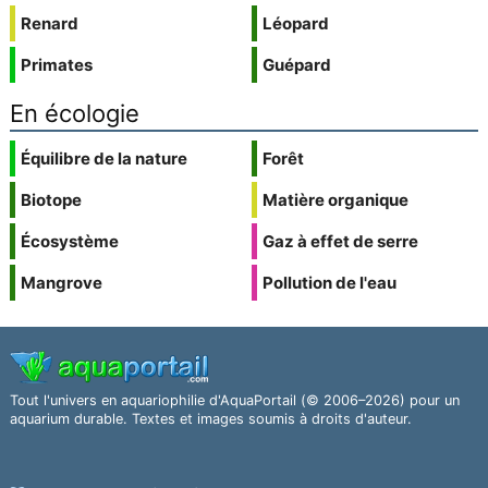
Renard
Léopard
Primates
Guépard
En écologie
Équilibre de la nature
Forêt
Biotope
Matière organique
Écosystème
Gaz à effet de serre
Mangrove
Pollution de l'eau
Tout l'univers en aquariophilie d'AquaPortail (© 2006–2026) pour un
aquarium durable. Textes et images soumis à droits d'auteur.