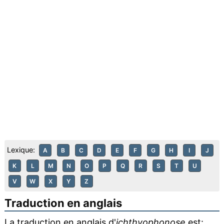
Lexique:
A
B
C
D
E
F
G
H
I
J
K
L
M
N
O
P
Q
R
S
T
U
V
W
X
Y
Z
Traduction en anglais
La traduction en anglais d'
ichthyophonose
est: