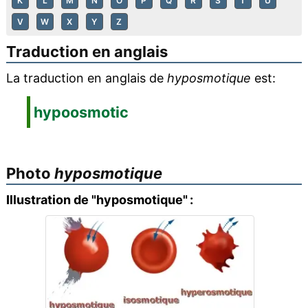
K
L
M
N
O
P
Q
R
S
T
U
V
W
X
Y
Z
Traduction en anglais
La traduction en anglais de
hyposmotique
est:
hypoosmotic
Photo
hyposmotique
Illustration de "hyposmotique" :