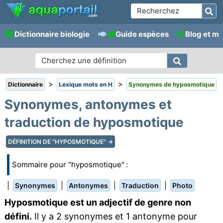
Dictionnaire biologie
Guide espèces
Blog et m
>
>
Dictionnaire
Lexique mots en H
Synonymes de hyposmotique
Synonymes, antonymes et
traduction de hyposmotique
DÉFINITION DE "HYPOSMOTIQUE" →
Sommaire pour "hyposmotique" :
|
|
|
|
Synonymes
Antonymes
Traduction
Photo
Hyposmotique est un adjectif de genre non
défini.
Il y a 2 synonymes et 1 antonyme pour