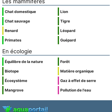
Les mammifères
Chat domestique
Lion
Chat sauvage
Tigre
Renard
Léopard
Primates
Guépard
En écologie
Équilibre de la nature
Forêt
Biotope
Matière organique
Écosystème
Gaz à effet de serre
Mangrove
Pollution de l'eau