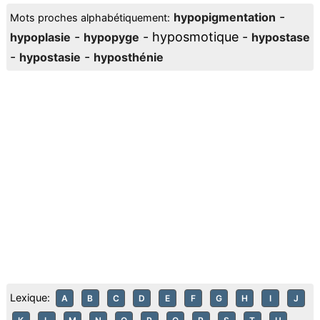
-
hypopigmentation
Mots proches alphabétiquement:
-
- hyposmotique -
hypoplasie
hypopyge
hypostase
-
-
hypostasie
hyposthénie
Lexique:
A
B
C
D
E
F
G
H
I
J