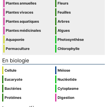
Plantes annuelles
Fleurs
Plantes vivaces
Feuilles
Plantes aquatiques
Arbres
Plantes médicinales
Algues
Aquaponie
Photosynthèse
Permaculture
Chlorophylle
En biologie
Cellule
Méiose
Eucaryote
Nucléotide
Bactéries
Cytoplasme
Protéines
Digestion