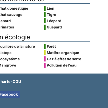
Chat domestique
Lion
Chat sauvage
Tigre
Renard
Léopard
Primates
Guépard
n écologie
quilibre de la nature
Forêt
Biotope
Matière organique
Écosystème
Gaz à effet de serre
Mangrove
Pollution de l'eau
harte-CGU
Facebook