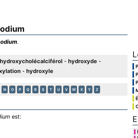
sodium
sodium
.
L
hydroxycholécalciférol
-
hydroxyde
-
xylation
-
hydroxyle
N
O
P
Q
R
S
T
U
V
W
X
Y
Z
dium
est:
E