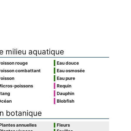
e milieu aquatique
Poisson rouge
Eau douce
Poisson combattant
Eau osmosée
Poisson
Eau pure
Micros-poissons
Requin
Étang
Dauphin
Océan
Blobfish
n botanique
Plantes annuelles
Fleurs