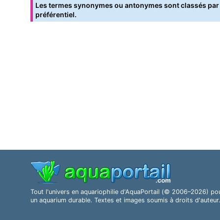
Les termes synonymes ou antonymes sont classés par o
préférentiel.
Tout l'univers en aquariophilie d'AquaPortail (© 2006–2026) po
un aquarium durable. Textes et images soumis à droits d'auteur