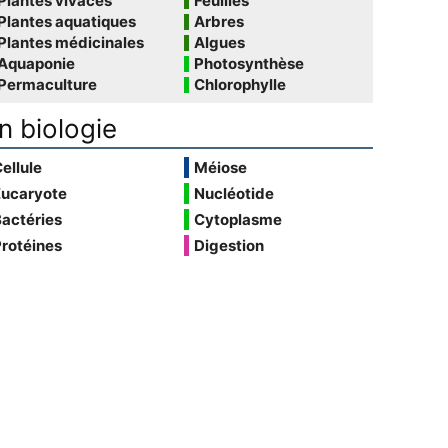
Plantes vivaces
Feuilles
Plantes aquatiques
Arbres
Plantes médicinales
Algues
Aquaponie
Photosynthèse
Permaculture
Chlorophylle
n biologie
ellule
Méiose
Eucaryote
Nucléotide
actéries
Cytoplasme
rotéines
Digestion