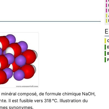
E
C
B
P
e minéral composé, de formule chimique NaOH,
. Il est fusible vers 318 °C. Illustration du
ermes synonymes.