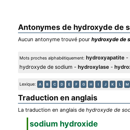
Antonymes de
hydroxyde de 
Aucun antonyme trouvé pour
hydroxyde de 
hydroxyapatite
-
Mots proches alphabétiquement:
hydroxyde de sodium -
hydroxylase
-
hydro
Lexique:
A
B
C
D
E
F
G
H
I
J
K
L
M
Traduction en anglais
La traduction en anglais de
hydroxyde de so
sodium hydroxide