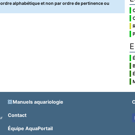
rdre alphabétique et non par ordre de pertinence ou
E
É
Manuels aquariologie
C
Contact
ur
.
Équipe AquaPortail