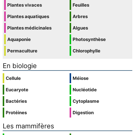
Plantes vivaces
Feuilles
Plantes aquatiques
Arbres
Plantes médicinales
Algues
Aquaponie
Photosynthèse
Permaculture
Chlorophylle
En biologie
Cellule
Méiose
Eucaryote
Nucléotide
Bactéries
Cytoplasme
Protéines
Digestion
Les mammifères