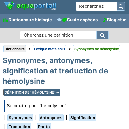
Dictionnaire biologie
Guide espèces
Blog et m
>
>
Dictionnaire
Lexique mots en H
Synonymes de hémolysine
Synonymes, antonymes,
signification et traduction de
hémolysine
DÉFINITION DE "HÉMOLYSINE" →
Sommaire pour "hémolysine" :
|
|
|
Synonymes
Antonymes
Signification
|
|
Traduction
Photo