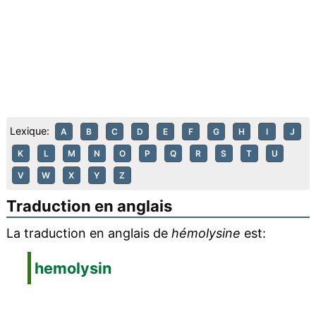
Lexique:
A
B
C
D
E
F
G
H
I
J
K
L
M
N
O
P
Q
R
S
T
U
V
W
X
Y
Z
Traduction en anglais
La traduction en anglais de
hémolysine
est:
hemolysin