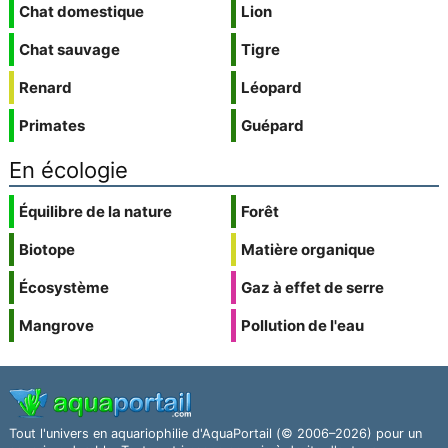
Chat domestique
Lion
Chat sauvage
Tigre
Renard
Léopard
Primates
Guépard
En écologie
Équilibre de la nature
Forêt
Biotope
Matière organique
Écosystème
Gaz à effet de serre
Mangrove
Pollution de l'eau
Tout l'univers en aquariophilie d'AquaPortail (© 2006–2026) pour un