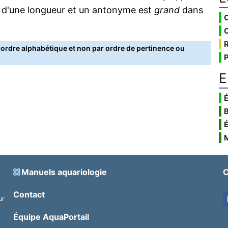
 d'une longueur et un antonyme est
grand
dans
rdre alphabétique et non par ordre de pertinence ou
E
É
Manuels aquariologie
C
Contact
ur
.
Équipe AquaPortail