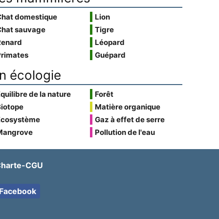
Chat domestique
Lion
Chat sauvage
Tigre
Renard
Léopard
Primates
Guépard
n écologie
quilibre de la nature
Forêt
Biotope
Matière organique
Écosystème
Gaz à effet de serre
Mangrove
Pollution de l'eau
harte-CGU
Facebook