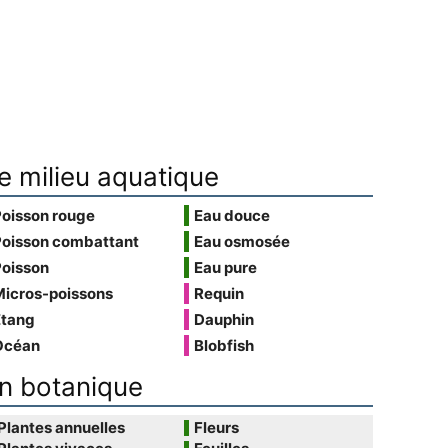
e milieu aquatique
Poisson rouge
Eau douce
Poisson combattant
Eau osmosée
Poisson
Eau pure
Micros-poissons
Requin
Étang
Dauphin
Océan
Blobfish
n botanique
Plantes annuelles
Fleurs