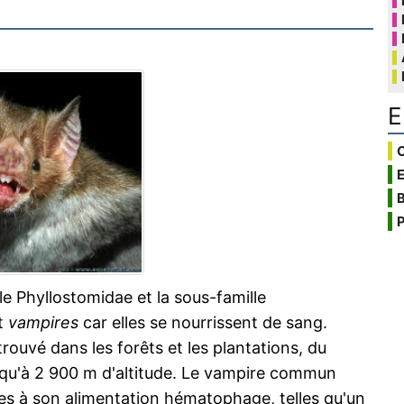
E
C
B
P
e Phyllostomidae et la sous-famille
t
vampires
car elles se nourrissent de sang.
rouvé dans les forêts et les plantations, du
usqu'à 2 900 m d'altitude. Le vampire commun
es à son alimentation hématophage, telles qu'un