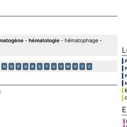
matogène
-
hématologie
- hématophage -
L
N
O
P
Q
R
S
T
U
V
W
X
Y
Z
:
E