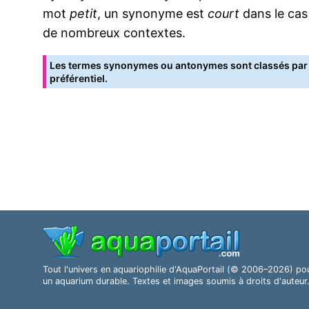
mot
petit
, un synonyme est
court
dans le cas
de nombreux contextes.
Les termes synonymes ou antonymes sont classés par o
préférentiel.
Tout l'univers en aquariophilie d'AquaPortail (© 2006–2026) po
un aquarium durable. Textes et images soumis à droits d'auteur