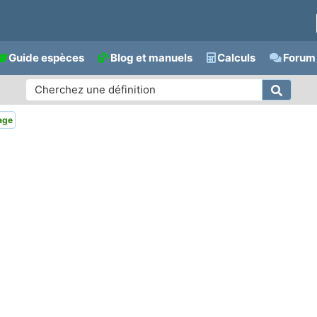
Guide espèces
Blog et manuels
Calculs
Forum 
age