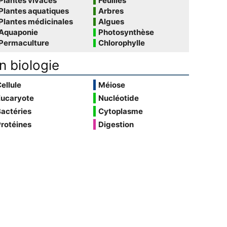
Plantes vivaces
Feuilles
Plantes aquatiques
Arbres
Plantes médicinales
Algues
Aquaponie
Photosynthèse
Permaculture
Chlorophylle
n biologie
ellule
Méiose
Eucaryote
Nucléotide
actéries
Cytoplasme
rotéines
Digestion