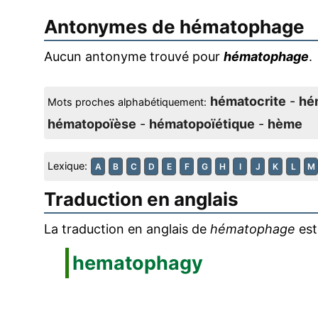
Antonymes de
hématophage
Aucun antonyme trouvé pour
hématophage
.
hématocrite
-
hé
Mots proches alphabétiquement:
hématopoïèse
-
hématopoïétique
-
hème
Lexique:
A
B
C
D
E
F
G
H
I
J
K
L
M
Traduction en anglais
La traduction en anglais de
hématophage
est
hematophagy