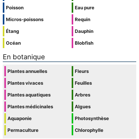
Poisson
Eau pure
Micros-poissons
Requin
Étang
Dauphin
Océan
Blobfish
En botanique
Plantes annuelles
Fleurs
Plantes vivaces
Feuilles
Plantes aquatiques
Arbres
Plantes médicinales
Algues
Aquaponie
Photosynthèse
Permaculture
Chlorophylle