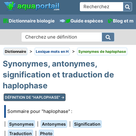
Dictionnaire biologie
Guide espèces
Blog et m
>
>
Dictionnaire
Lexique mots en H
Synonymes de haplophase
Synonymes, antonymes,
signification et traduction de
haplophase
DÉFINITION DE "HAPLOPHASE" →
Sommaire pour "haplophase" :
|
|
|
Synonymes
Antonymes
Signification
|
|
Traduction
Photo