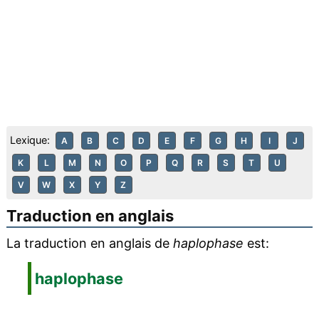
Lexique:
A
B
C
D
E
F
G
H
I
J
K
L
M
N
O
P
Q
R
S
T
U
V
W
X
Y
Z
Traduction en anglais
La traduction en anglais de
haplophase
est:
haplophase