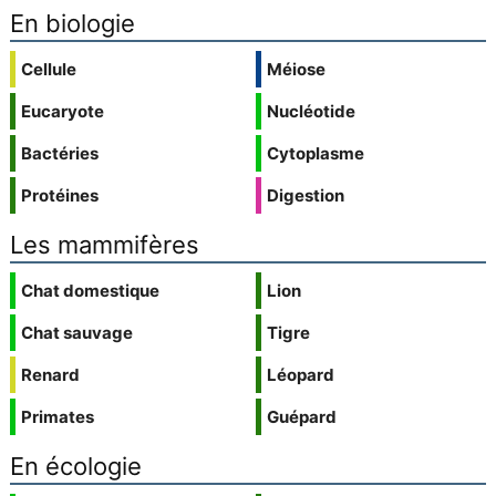
En biologie
Cellule
Méiose
Eucaryote
Nucléotide
Bactéries
Cytoplasme
Protéines
Digestion
Les mammifères
Chat domestique
Lion
Chat sauvage
Tigre
Renard
Léopard
Primates
Guépard
En écologie