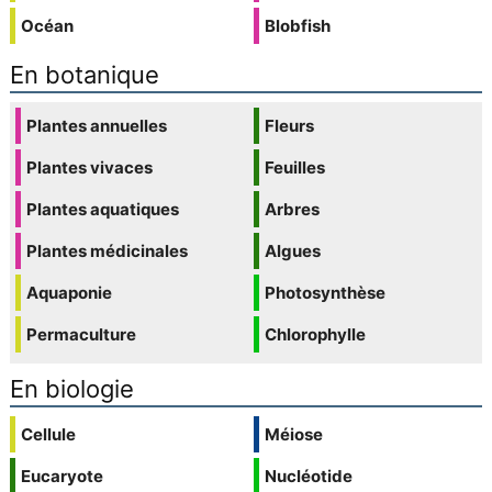
Océan
Blobfish
En botanique
Plantes annuelles
Fleurs
Plantes vivaces
Feuilles
Plantes aquatiques
Arbres
Plantes médicinales
Algues
Aquaponie
Photosynthèse
Permaculture
Chlorophylle
En biologie
Cellule
Méiose
Eucaryote
Nucléotide