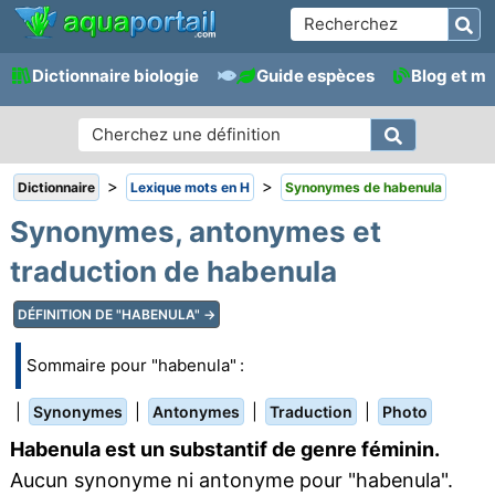
Dictionnaire biologie
Guide espèces
Blog et m
>
>
Dictionnaire
Lexique mots en H
Synonymes de habenula
Synonymes, antonymes et
traduction de habenula
DÉFINITION DE "HABENULA" →
Sommaire pour "habenula" :
|
|
|
|
Synonymes
Antonymes
Traduction
Photo
Habenula est un substantif de genre féminin.
Aucun synonyme ni antonyme pour "habenula".