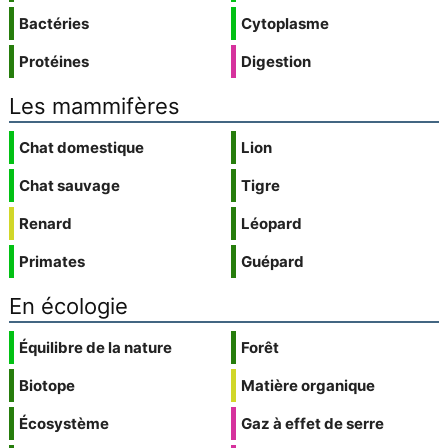
Bactéries
Cytoplasme
Protéines
Digestion
Les mammifères
Chat domestique
Lion
Chat sauvage
Tigre
Renard
Léopard
Primates
Guépard
En écologie
Équilibre de la nature
Forêt
Biotope
Matière organique
Écosystème
Gaz à effet de serre