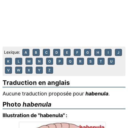
Lexique:
A
B
C
D
E
F
G
H
I
J
K
L
M
N
O
P
Q
R
S
T
U
V
W
X
Y
Z
Traduction en anglais
Aucune traduction proposée pour
habenula
.
Photo
habenula
Illustration de "habenula" :