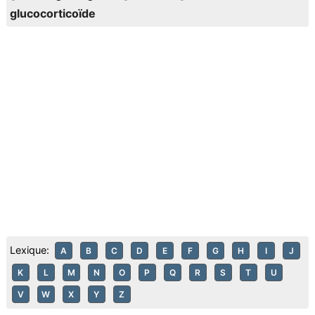
glucocorticoïde
Lexique:
A
B
C
D
E
F
G
H
I
J
K
L
M
N
O
P
Q
R
S
T
U
V
W
X
Y
Z