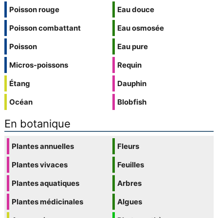
Poisson rouge
Eau douce
Poisson combattant
Eau osmosée
Poisson
Eau pure
Micros-poissons
Requin
Étang
Dauphin
Océan
Blobfish
En botanique
Plantes annuelles
Fleurs
Plantes vivaces
Feuilles
Plantes aquatiques
Arbres
Plantes médicinales
Algues