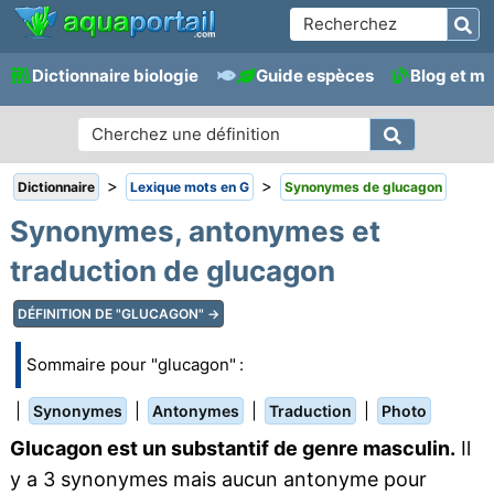
Dictionnaire biologie
Guide espèces
Blog et m
>
>
Dictionnaire
Lexique mots en G
Synonymes de glucagon
Synonymes, antonymes et
traduction de glucagon
DÉFINITION DE "GLUCAGON" →
Sommaire pour "glucagon" :
|
|
|
|
Synonymes
Antonymes
Traduction
Photo
Glucagon est un substantif de genre masculin.
Il
y a 3 synonymes mais aucun antonyme pour