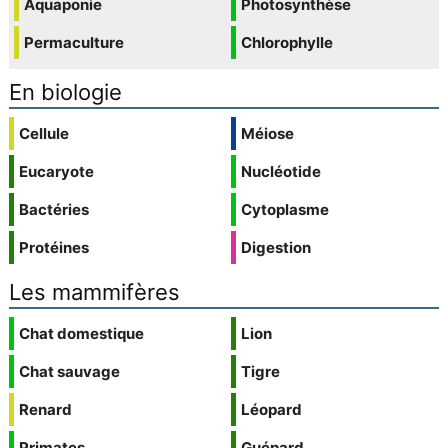
Aquaponie
Photosynthèse
Permaculture
Chlorophylle
En biologie
Cellule
Méiose
Eucaryote
Nucléotide
Bactéries
Cytoplasme
Protéines
Digestion
Les mammifères
Chat domestique
Lion
Chat sauvage
Tigre
Renard
Léopard
Primates
Guépard