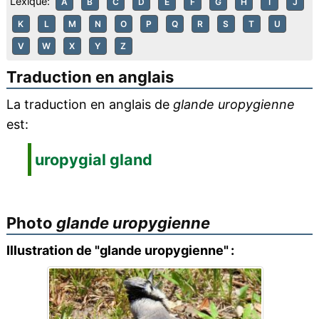
Lexique:
A
B
C
D
E
F
G
H
I
J
K
L
M
N
O
P
Q
R
S
T
U
V
W
X
Y
Z
Traduction en anglais
La traduction en anglais de
glande uropygienne
est:
uropygial gland
Photo
glande uropygienne
Illustration de "glande uropygienne" :