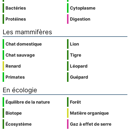
Bactéries
Cytoplasme
Protéines
Digestion
Les mammifères
Chat domestique
Lion
Chat sauvage
Tigre
Renard
Léopard
Primates
Guépard
En écologie
Équilibre de la nature
Forêt
Biotope
Matière organique
Écosystème
Gaz à effet de serre