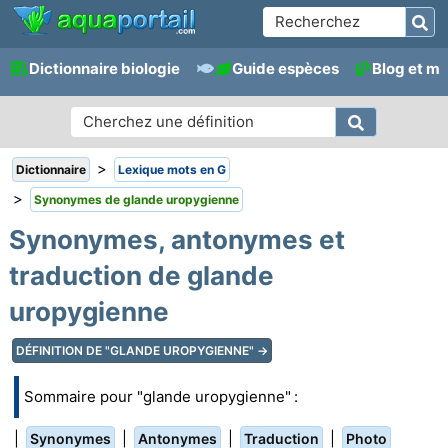
Dictionnaire biologie
Guide espèces
Blog et m
>
Dictionnaire
Lexique mots en G
>
Synonymes de glande uropygienne
Synonymes, antonymes et
traduction de glande
uropygienne
DÉFINITION DE "GLANDE UROPYGIENNE" →
Sommaire pour "glande uropygienne" :
|
|
|
|
Synonymes
Antonymes
Traduction
Photo