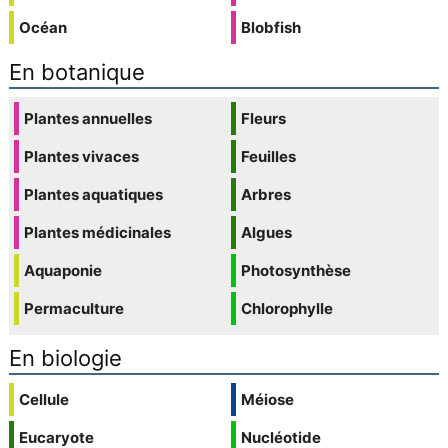
Océan
Blobfish
En botanique
Plantes annuelles
Fleurs
Plantes vivaces
Feuilles
Plantes aquatiques
Arbres
Plantes médicinales
Algues
Aquaponie
Photosynthèse
Permaculture
Chlorophylle
En biologie
Cellule
Méiose
Eucaryote
Nucléotide