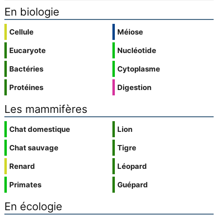
En biologie
Cellule
Méiose
Eucaryote
Nucléotide
Bactéries
Cytoplasme
Protéines
Digestion
Les mammifères
Chat domestique
Lion
Chat sauvage
Tigre
Renard
Léopard
Primates
Guépard
En écologie