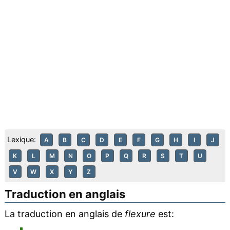
Lexique:
A
B
C
D
E
F
G
H
I
J
K
L
M
N
O
P
Q
R
S
T
U
V
W
X
Y
Z
Traduction en anglais
La traduction en anglais de
flexure
est: