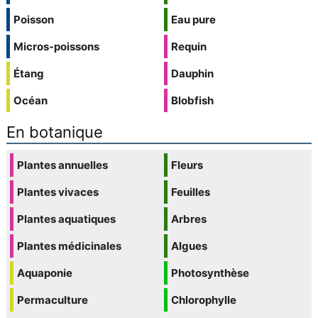
Poisson
Eau pure
Micros-poissons
Requin
Étang
Dauphin
Océan
Blobfish
En botanique
Plantes annuelles
Fleurs
Plantes vivaces
Feuilles
Plantes aquatiques
Arbres
Plantes médicinales
Algues
Aquaponie
Photosynthèse
Permaculture
Chlorophylle