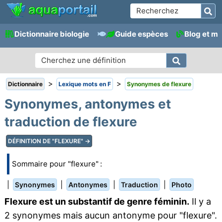
Dictionnaire biologie
Guide espèces
Blog et m
>
>
Dictionnaire
Lexique mots en F
Synonymes de flexure
Synonymes, antonymes et
traduction de flexure
DÉFINITION DE "FLEXURE" →
Sommaire pour "flexure" :
|
|
|
|
Synonymes
Antonymes
Traduction
Photo
Flexure est un substantif de genre féminin.
Il y a
2 synonymes mais aucun antonyme pour "flexure".