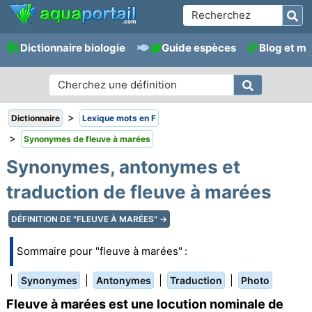
Dictionnaire biologie
Guide espèces
Blog et m
>
Dictionnaire
Lexique mots en F
>
Synonymes de fleuve à marées
Synonymes, antonymes et
traduction de fleuve à marées
DÉFINITION DE "FLEUVE À MARÉES" →
Sommaire pour "fleuve à marées" :
|
|
|
|
Synonymes
Antonymes
Traduction
Photo
Fleuve à marées est une locution nominale de