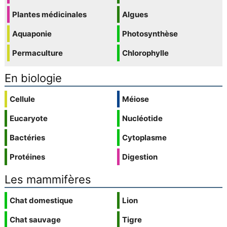
Plantes médicinales
Algues
Aquaponie
Photosynthèse
Permaculture
Chlorophylle
En biologie
Cellule
Méiose
Eucaryote
Nucléotide
Bactéries
Cytoplasme
Protéines
Digestion
Les mammifères
Chat domestique
Lion
Chat sauvage
Tigre