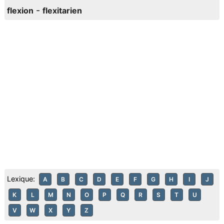
-
flexion
flexitarien
Lexique:
A
B
C
D
E
F
G
H
I
J
K
L
M
N
O
P
Q
R
S
T
U
V
W
X
Y
Z