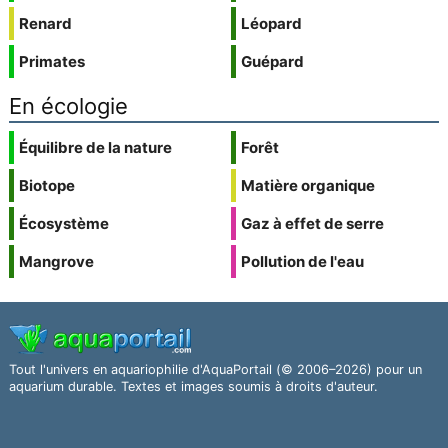
Renard
Léopard
Primates
Guépard
En écologie
Équilibre de la nature
Forêt
Biotope
Matière organique
Écosystème
Gaz à effet de serre
Mangrove
Pollution de l'eau
Tout l'univers en aquariophilie d'AquaPortail (© 2006–2026) pour un
aquarium durable. Textes et images soumis à droits d'auteur.