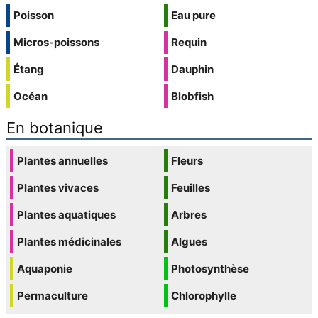
Poisson
Eau pure
Micros-poissons
Requin
Étang
Dauphin
Océan
Blobfish
En botanique
Plantes annuelles
Fleurs
Plantes vivaces
Feuilles
Plantes aquatiques
Arbres
Plantes médicinales
Algues
Aquaponie
Photosynthèse
Permaculture
Chlorophylle