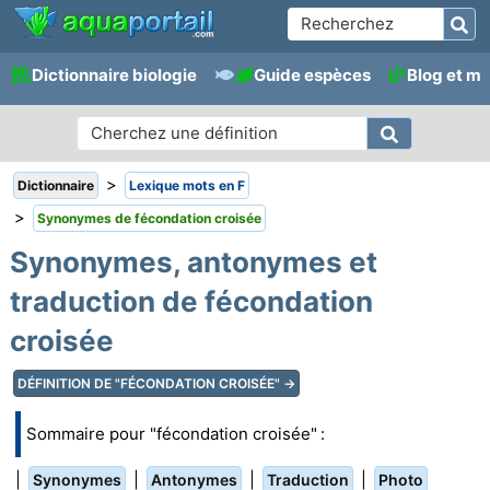
Dictionnaire biologie
Guide espèces
Blog et m
>
Dictionnaire
Lexique mots en F
>
Synonymes de fécondation croisée
Synonymes, antonymes et
traduction de fécondation
croisée
DÉFINITION DE "FÉCONDATION CROISÉE" →
Sommaire pour "fécondation croisée" :
|
|
|
|
Synonymes
Antonymes
Traduction
Photo