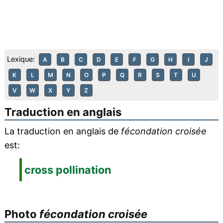
Lexique:
A
B
C
D
E
F
G
H
I
J
K
L
M
N
O
P
Q
R
S
T
U
V
W
X
Y
Z
Traduction en anglais
La traduction en anglais de
fécondation croisée
est:
cross pollination
Photo
fécondation croisée