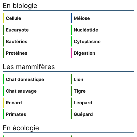
En biologie
Cellule
Méiose
Eucaryote
Nucléotide
Bactéries
Cytoplasme
Protéines
Digestion
Les mammifères
Chat domestique
Lion
Chat sauvage
Tigre
Renard
Léopard
Primates
Guépard
En écologie